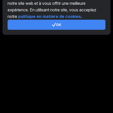
CryptoTab
notre site web et à vous offrir une meilleure
expérience. En utilisant notre site, vous acceptez
Programme d'Affiliation
notre
politique en matière de cookies
.
Additionnel
OK
Conditions d’utilisation
Conditions d'utilisation de Programme d'Affiliation
Politique de confidentialité
Politique relative aux cookies
Tutoriel Demo
/
Real
Nos produits
CT Farm pour Android
CT Farm pour iOS
PRO
CT Farm Web Version
PRO