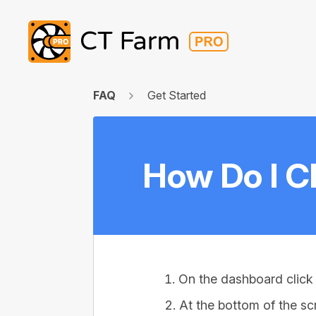
FAQ
Get Started
How Do I C
On the dashboard click
At the bottom of the sc