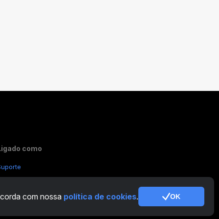
Ligado como
Suporte
Outras Perguntas:
contactus@cryptotabfarm.com
concorda com nossa
política de cookies
.
OK