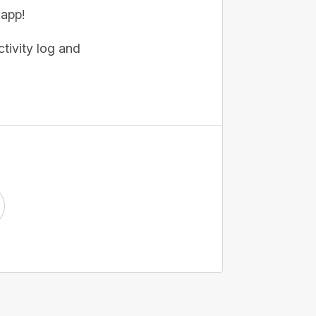
 app!
tivity log and