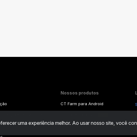
Nossos produtos
ação
CT Farm para Android
 Programa de Afiliados
CT Farm para iOS
PRO
 oferecer uma experiência melhor. Ao usar nosso site, você 
cidade
Versão Web do CT Farm
PRO
es