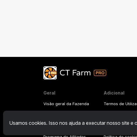
Geral
Adicional
Visão geral da Fazenda
Termos de Utiliz
Visão geral do mineiro
Termos de Uso do
Usamos cookies. Isso nos ajuda a executar nosso site e
CryptoTab
Política de Priva
Programa de Afiliados
Política de cooki