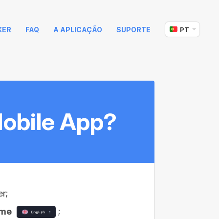
KER
FAQ
A APLICAÇÃO
SUPORTE
PT
obile App?
er;
ame
;