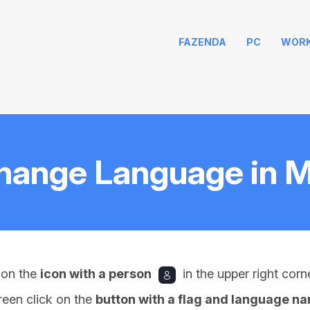
FAZENDA
PC
WOR
hange Language in M
 on the
icon with a person
in the upper right corn
reen click on the
button with a flag and language n