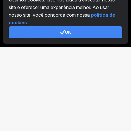
site e oferecer uma experiência melhor. Ao usar
Visão geral da Fazenda
nosso site, você concorda com nossa
política de
Visão geral do mineiro
cookies
.
CryptoTab
OK
Programa de Afiliados
Adicional
Termos de Utilização
Termos de Uso do Programa de Afiliados
Política de Privacidade
Política de cookies
Tutorial Demo
/
Real
Nossos produtos
CT Farm para Android