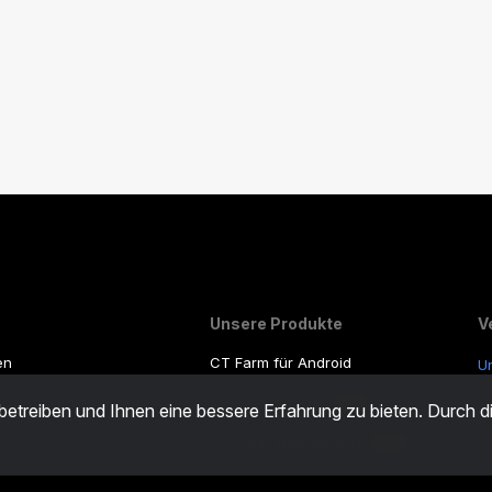
Unsere Produkte
V
en
CT Farm für Android
U
utzungsbedingungen
CT Farm für iOS
S
PRO
 betreiben und Ihnen eine bessere Erfahrung zu bieten. Durch 
e
CT Farm Web Version
PRO