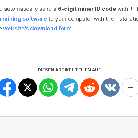
u automatically send a
6-digit miner ID code
with it. 
 mining software
to your computer with the installat
he
website’s download form
.
DIESEN ARTIKEL TEILEN AUF