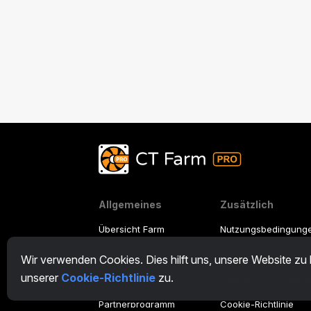
Allgemeines
Zusätzlich
Übersicht Farm
Nutzungsbedingung
Übersicht Miner
Partnerprogramm-N
Wir verwenden Cookies. Dies hilft uns, unsere Website zu
unserer
Cookie-Richtlinie
zu.
CryptoTab
Datenschutzrichtlini
Partnerprogramm
Cookie-Richtlinie