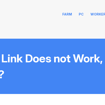
FARM
PC
WORKE
n Link Does not Work
?