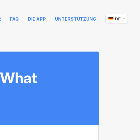
R
FAQ
DIE APP
UNTERSTÜTZUNG
DE
, What