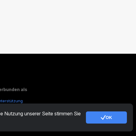
erbunden als
nterstützung
onstige Anfragen:
contactus@cryptotabfarm.com
die Nutzung unserer Seite stimmen Sie
OK