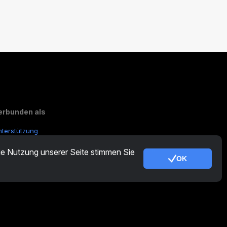
erbunden als
nterstützung
onstige Anfragen:
contactus@cryptotabfarm.com
die Nutzung unserer Seite stimmen Sie
OK