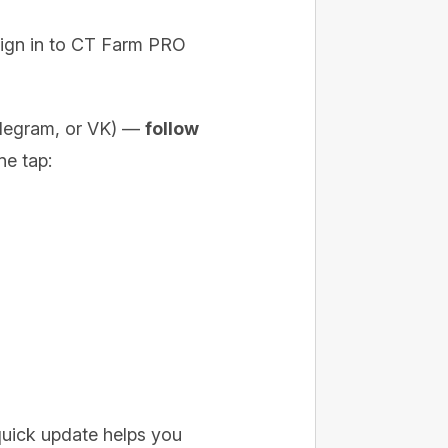
 sign in to CT Farm PRO
Telegram, or VK) —
follow
e tap:
quick update helps you