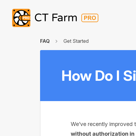
FAQ
Get Started
How Do I S
We’ve recently improved t
without authorization in