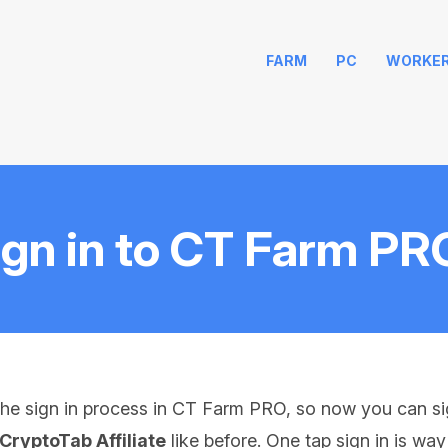
FARM
PC
WORKE
ign in to CT Farm PR
he sign in process in CT Farm PRO, so now you can sign
 CryptoTab Affiliate
like before. One tap sign in is way