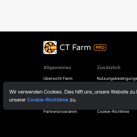
Allgemeines
Zusätzlich
Übersicht Farm
Nutzungsbedingung
Übersicht Miner
Partnerprogramm-N
Wir verwenden Cookies. Dies hilft uns, unsere Website zu
unserer
Cookie-Richtlinie
zu.
CryptoTab
Datenschutzrichtlini
Partnerprogramm
Cookie-Richtlinie
Tutorial Demo
/
Real