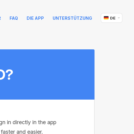
R
FAQ
DIE APP
UNTERSTÜTZUNG
DE
O?
 in directly in the app
 faster and easier.