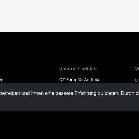
Unsere Produkte
V
en
CT Farm für Android
U
utzungsbedingungen
CT Farm für iOS
S
PRO
 betreiben und Ihnen eine bessere Erfahrung zu bieten. Durch 
e
CT Farm Web Version
PRO