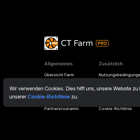
Allgemeines
Zusätzlich
Übersicht Farm
Nutzungsbedingung
Übersicht Miner
Partnerprogramm-N
Wir verwenden Cookies. Dies hilft uns, unsere Website zu
unserer
Cookie-Richtlinie
zu.
CryptoTab
Datenschutzrichtlini
Partnerprogramm
Cookie-Richtlinie
Tutorial Demo
/
Real