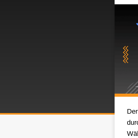
Der
dur
Wäh