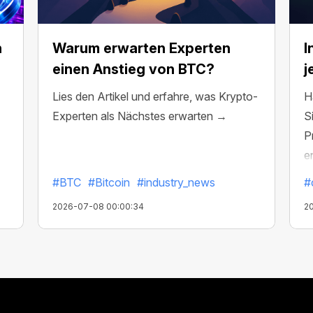
n
Warum erwarten Experten
I
einen Anstieg von BTC?
j
Lies den Artikel und erfahre, was Krypto-
H
Experten als Nächstes erwarten →
S
P
e
I
#BTC
#Bitcoin
#industry_news
#
2026-07-08 00:00:34
2