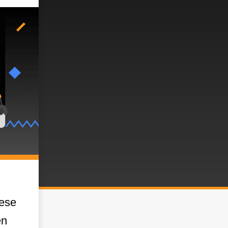
iese
en