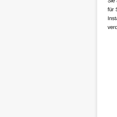
Sie
für
Inst
verd