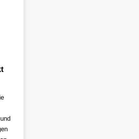
t
ie
 und
gen