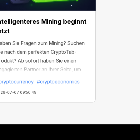
ntelligenteres Mining beginnt
etzt
aben Sie Fragen zum Mining? Suchen
ie nach dem perfekten CryptoTab-
rodukt? Ab sofort haben Sie einen
ngagierten Partner an Ihrer Seite, um
hre Ergebnisse zu maximieren.
cryptocurrency
#cryptoeconomics
026-07-07 09:50:49