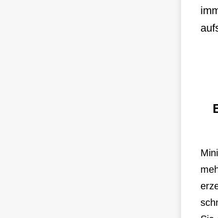
imm
auf
Mini
meh
erze
sch