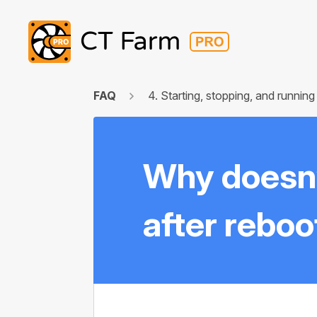
FAQ
4. Starting, stopping, and running
Why doesn’
after rebo