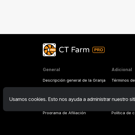
General
Adicional
Descripción general de la Granja
Términos de
Descripción general Minero
Condiciones
Usamos cookies. Esto nos ayuda a administrar nuestro siti
CryptoTab
Política de 
Programa de Afiliación
Política de 
Tutorial De