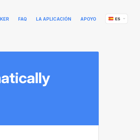
KER
FAQ
LA APLICACIÓN
APOYO
ES
atically