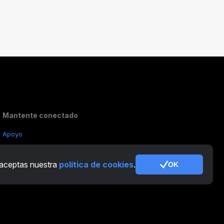
Mantente conectado
Apoyo
Otras consultas:
contactus@cryptotabfarm.com
, aceptas nuestra
política de cookies
.
OK