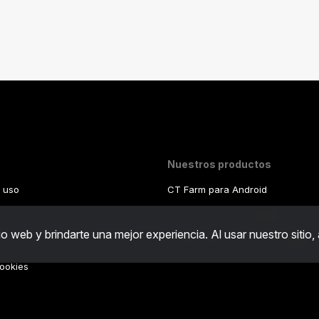
Nuestros productos
 uso
CT Farm para Android
 de uso de Programa de Afiliación
CT Farm para iOS
PRO
o web y brindarte una mejor experiencia. Al usar nuestro sitio
privacidad
Versión web de CT Farm
PRO
cookies
mo
/
Real