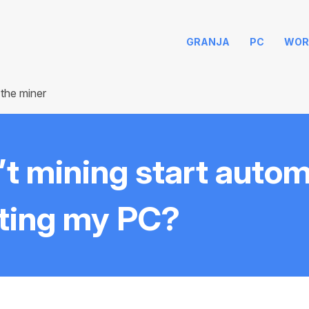
GRANJA
PC
WOR
 the miner
t mining start autom
oting my PC?