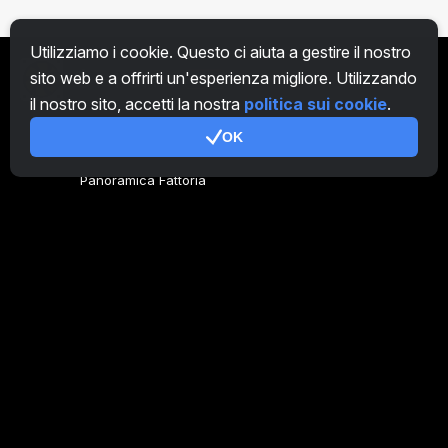
Utilizziamo i cookie. Questo ci aiuta a gestire il nostro
sito web e a offrirti un'esperienza migliore. Utilizzando
IT
il nostro sito, accetti la nostra
politica sui cookie
.
OK
Genera codice
Panoramica Fattoria
Panoramica Minatore
CryptoTab
Programma Affiliato
Addizionale
Condizioni d'uso
Termini di utilizzo di Programma Affiliato
Politica della privacy