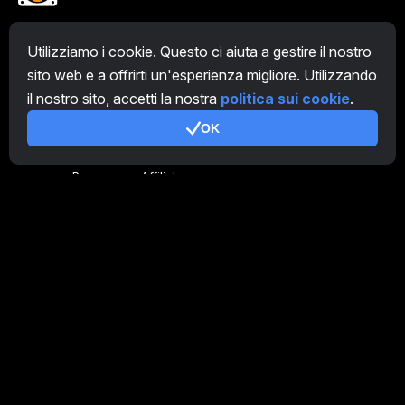
Genera codice
Utilizziamo i cookie. Questo ci aiuta a gestire il nostro
sito web e a offrirti un'esperienza migliore. Utilizzando
Panoramica Fattoria
il nostro sito, accetti la nostra
politica sui cookie
.
Panoramica Minatore
OK
CryptoTab
Programma Affiliato
Addizionale
Condizioni d'uso
Termini di utilizzo di Programma Affiliato
Politica della privacy
Gestione dei Cookie
Tutorial Demo
/
Real