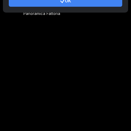
OK
Genera codice
Panoramica Fattoria
Panoramica Minatore
CryptoTab
Programma Affiliato
Addizionale
Condizioni d'uso
Termini di utilizzo di Programma Affiliato
Politica della privacy
Gestione dei Cookie
Tutorial Demo
/
Real
I nostri prodotti