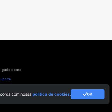
Ligado como
Suporte
Outras Perguntas:
contactus@cryptotabfarm.com
concorda com nossa
política de cookies
.
OK