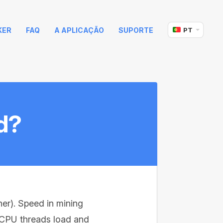
KER
FAQ
A APLICAÇÃO
SUPORTE
PT
d?
ner). Speed in mining
e CPU threads load and