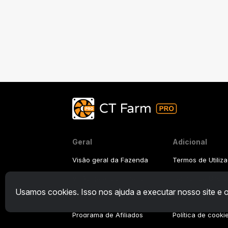
Geral
Adicional
Visão geral da Fazenda
Termos de Utiliz
Visão geral do mineiro
Termos de Uso do
Usamos cookies. Isso nos ajuda a executar nosso site e
CryptoTab
Política de Priva
Programa de Afiliados
Política de cooki