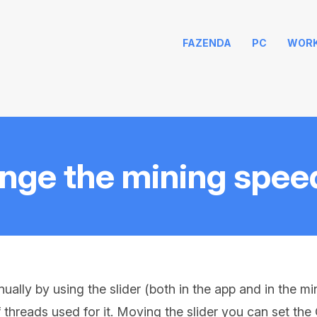
FAZENDA
PC
WOR
nge the mining spee
lly by using the slider (both in the app and in the mi
threads used for it. Moving the slider you can set th