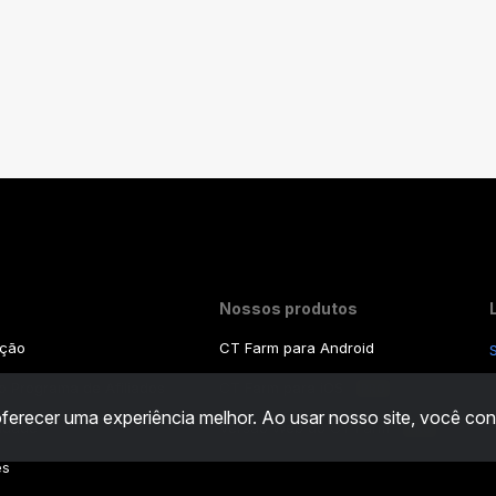
Nossos produtos
ação
CT Farm para Android
 Programa de Afiliados
CT Farm para iOS
PRO
 oferecer uma experiência melhor. Ao usar nosso site, você 
cidade
Versão Web do CT Farm
PRO
es