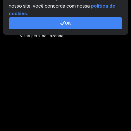
nosso site, você concorda com nossa
política de
PT
cookies
.
OK
Geral
Visão geral da Fazenda
Visão geral do mineiro
CryptoTab
Programa de Afiliados
Adicional
Termos de Utilização
Termos de Uso do Programa de Afiliados
Política de Privacidade
Política de cookies