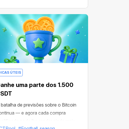
riptomoedas.
DICAS ÚTEIS
anhe uma parte dos 1.500
USDT
 batalha de previsões sobre o Bitcoin
ontinua — e agora cada compra
ualificada pode lhe render ainda mais
CTPool
#Football_season