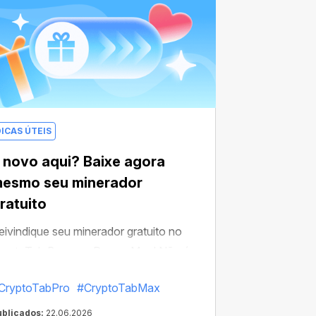
DICAS ÚTEIS
 novo aqui? Baixe agora
esmo seu minerador
ratuito
eivindique seu minerador gratuito no
ryptoTab Browser Pro ou Max! Não é
ecessário cartão de crédito — basta
CryptoTabPro
#CryptoTabMax
aixar o aplicativo, ativar seu presente e
ransformar seu tempo online em
ublicados:
22.06.2026