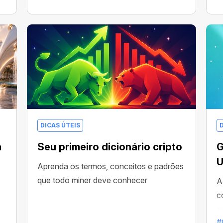
c
DICAS ÚTEIS
a
Seu primeiro dicionário cripto
G
Aprenda os termos, conceitos e padrões
que todo miner deve conhecer
A
c
q
#