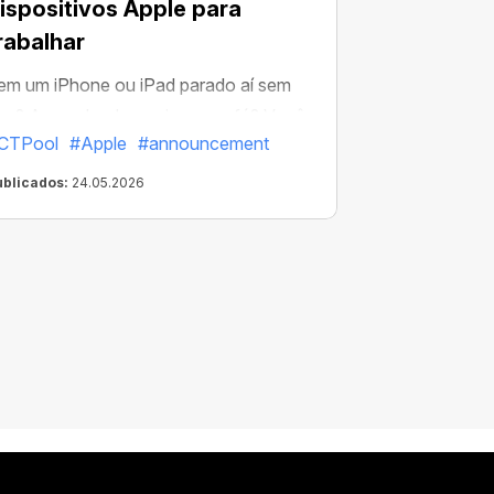
ispositivos Apple para
rabalhar
em um iPhone ou iPad parado aí sem
so? Acumulando poeira no sofá? Você
CTPool
#Apple
#announcement
oderia estar ganhando dinheiro com ele
a CT Pool!
ublicados:
24.05.2026