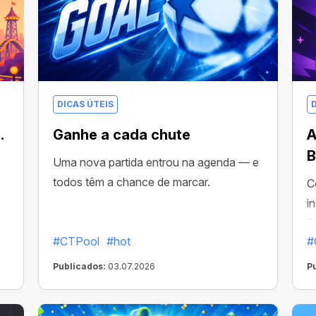
DICAS ÚTEIS
…
Ganhe a cada chute
A
B
Uma nova partida entrou na agenda — e
todos têm a chance de marcar.
C
i
B
#CTPool
#hot
#
Publicados:
03.07.2026
P