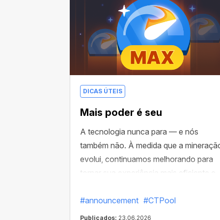
DICAS ÚTEIS
Mais poder é seu
A tecnologia nunca para — e nós
também não. À medida que a mineraçã
evolui, continuamos melhorando para
tornar sua experiência mais eficiente e
recompensadora.
#announcement
#CTPool
Publicados:
23.06.2026