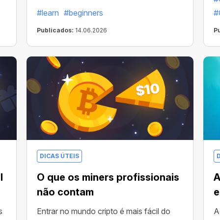
r
r
#learn
#beginners
#
Publicados:
14.06.2026
P
DICAS ÚTEIS
l
O que os miners profissionais
A
não contam
e
s
Entrar no mundo cripto é mais fácil do
A