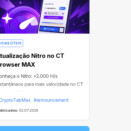
DICAS ÚTEIS
tualização Nitro no CT
rowser MAX
onheça o Nitro: +2.000 H/s
nstantâneos para mais velocidade no CT
rowser MAX.
CryptoTabMax
#announcement
ublicados:
02.07.2026