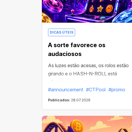
DICAS ÚTEIS
A sorte favorece os
audaciosos
As luzes estão acesas, os rolos estão
girando e o HASH-N-ROLL está
oficialmente aberto.
#announcement
#CTPool
#promo
Publicados:
28.07.2026