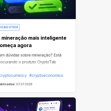
DICAS ÚTEIS
 mineração mais inteligente
omeça agora
em dúvidas sobre mineração? Está
rocurando o produto CryptoTab
erfeito? Agora você tem um parceiro
cryptocurrency
#cryptoeconomics
edicado para maximizar seus
esultados.
ublicados:
07.07.2026