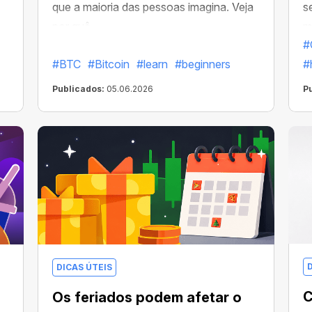
que a maioria das pessoas imagina. Veja
s
por quê →
m
#
r
#BTC
#Bitcoin
#learn
#beginners
#
Publicados:
05.06.2026
P
DICAS ÚTEIS
C
Os feriados podem afetar o