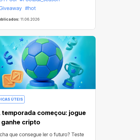
ecompensas.
Giveaway
#hot
ublicados:
11.06.2026
DICAS ÚTEIS
 temporada começou: jogue
 ganhe cripto
cha que consegue ler o futuro? Teste