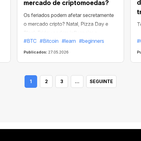
d
mercado de criptomoedas?
t
Os feriados podem afetar secretamente
o mercado cripto? Natal, Pizza Day e
T
a
Black Friday podem influenciar a
u
#BTC
#Bitcoin
#learn
#beginners
#
atividade cripto mais do que parece.
p
n
Publicados:
27.05.2026
P
1
2
3
…
SEGUINTE