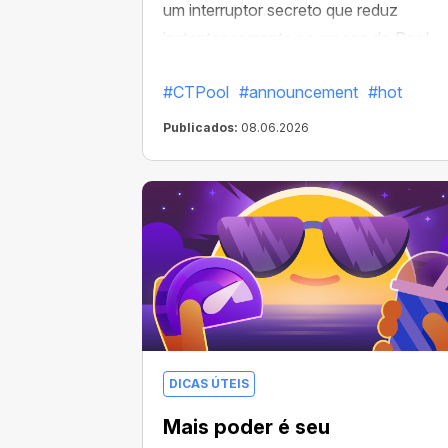
um interruptor secreto que reduz
instantaneamente os preços do Pool
Miner.
#CTPool
#announcement
#hot
Publicados:
08.06.2026
DICAS ÚTEIS
Mais poder é seu