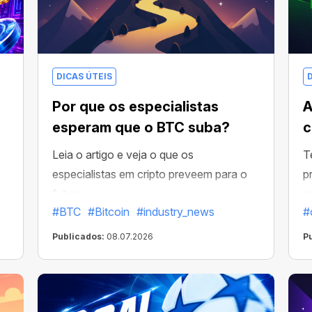
DICAS ÚTEIS
Por que os especialistas
A
esperam que o BTC suba?
c
Leia o artigo e veja o que os
T
especialistas em cripto preveem para o
p
futuro →
p
#BTC
#Bitcoin
#industry_news
#
d
r
Publicados:
08.07.2026
P