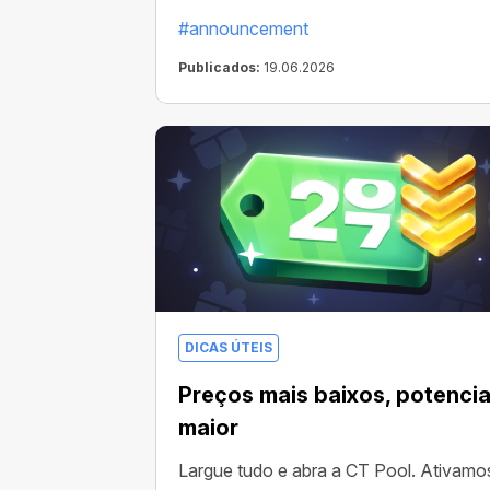
tem algo interessante acontecendo. Po
#announcement
exemplo, sorteios semanais de
criptomoedas: mineradores, boosts,
Publicados:
19.06.2026
criptomoedas e muito mais!
DICAS ÚTEIS
Preços mais baixos, potencia
maior
Largue tudo e abra a CT Pool. Ativamo