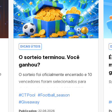
DICAS ÚTEIS
O sorteio terminou. Você
É
ganhou?
m
g
o
O sorteio foi oficialmente encerrado e 10
vencedores foram selecionados para
R
dividir o prêmio total de 1.500 USDT.
C
#CTPool
#Football_season
n
#Giveaway
#
b
t
Publicados:
22.06.2026
P