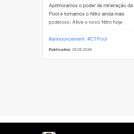
Aprimoramos o poder de mineração da
Pool e tornamos o Nitro ainda mais
poderoso. Ative o novo Nitro hoje
mesmo e desbloqueie mais valor da su
mineração sem custo adicional.
#announcement
#CTPool
Publicados:
29.05.2026