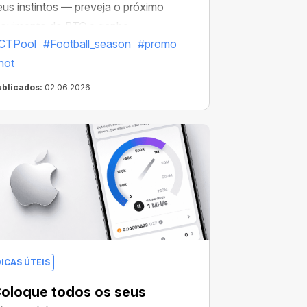
eus instintos — preveja o próximo
ovimento do BTC e ganhe
CTPool
#Football_season
#promo
ecompensas em cripto.
hot
ublicados:
02.06.2026
DICAS ÚTEIS
oloque todos os seus