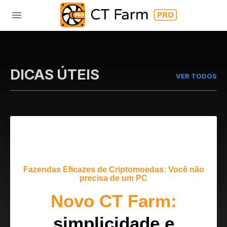
DICAS ÚTEIS
VER TODOS
Fazendas Eficazes de Criptomoedas: Você não
precisa de um PC
Novo CT Farm:
simplicidade e