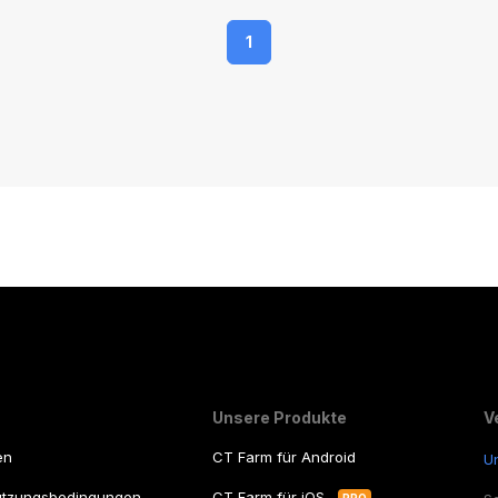
1
Unsere Produkte
V
en
CT Farm für Android
U
utzungsbedingungen
CT Farm für iOS