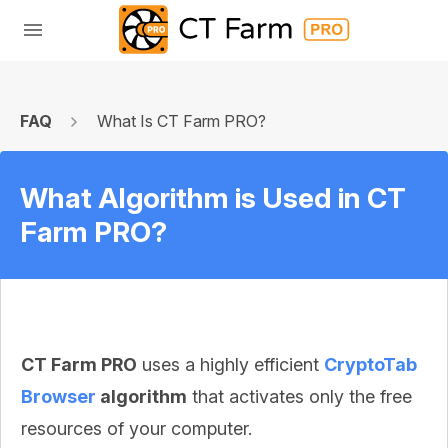
FAQ
What Is CT Farm PRO?
What Algorithm is Used in CT
Farm PRO?
CT Farm PRO
uses a highly efficient
CryptoTab
Browser
algorithm
that activates only the free
resources of your computer.