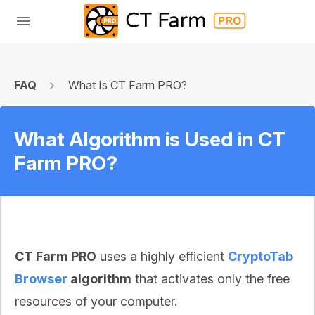
FAQ
What Is CT Farm PRO?
What Algorithm is Used in CT
Farm PRO?
CT Farm PRO
uses a highly efficient
CryptoTab
Browser
algorithm
that activates only the free
resources of your computer.