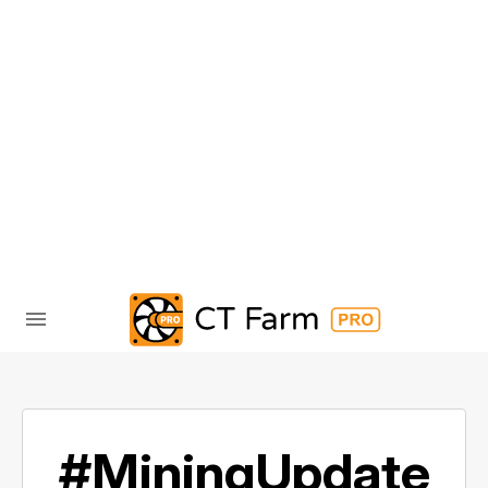
#MiningUpdate