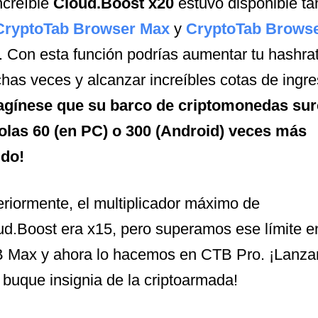
ncreíble
Cloud.Boost x20
estuvo disponible ta
CryptoTab Browser Max
y
CryptoTab Brows
. Con esta función podrías aumentar tu hashra
has veces y alcanzar increíbles cotas de ingre
agínese que su barco de criptomonedas sur
 olas 60 (en PC) o 300 (Android) veces más
ido!
eriormente, el multiplicador máximo de
ud.Boost era x15, pero superamos ese límite e
 Max y ahora lo hacemos en CTB Pro. ¡Lanz
 buque insignia de la criptoarmada!