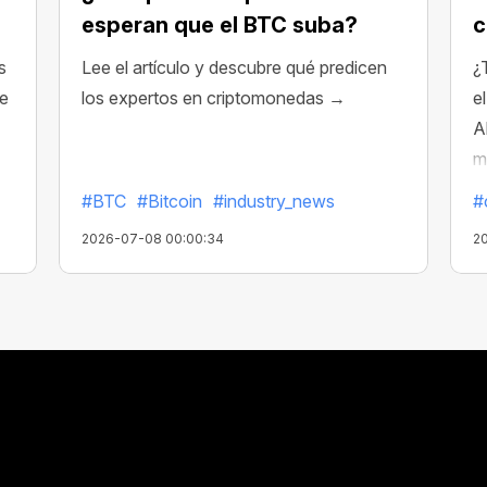
esperan que el BTC suba?
c
s
Lee el artículo y descubre qué predicen
¿
te
los expertos en criptomonedas →
e
A
m
#BTC
#Bitcoin
#industry_news
#
2026-07-08 00:00:34
2