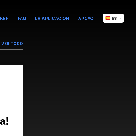
KER
FAQ
LA APLICACIÓN
APOYO
ES
VER TODO
a!