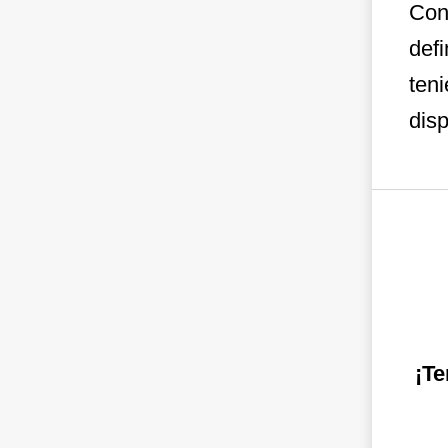
Con
defi
ten
disp
¡Te