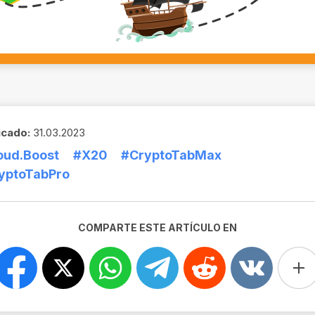
icado:
31.03.2023
oud.Boost
#X20
#CryptoTabMax
yptoTabPro
COMPARTE ESTE ARTÍCULO EN