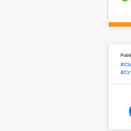
Publ
#Cl
#Cr