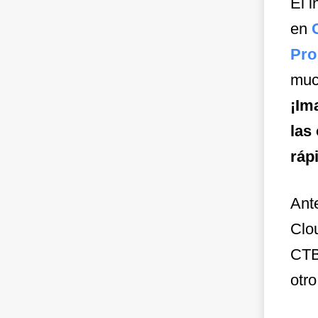
El i
en
Pro
muc
¡Im
las
ráp
Ant
Clo
CTB
otro