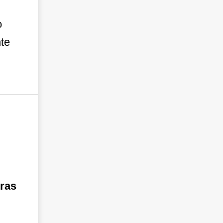
o
te
tras