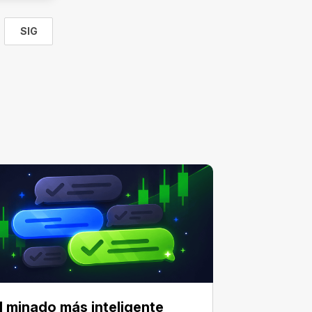
SIG
e
l minado más inteligente