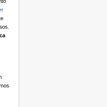
nto
er
te
sos.
ca
n
amos