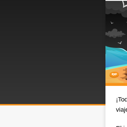
¡To
viaj