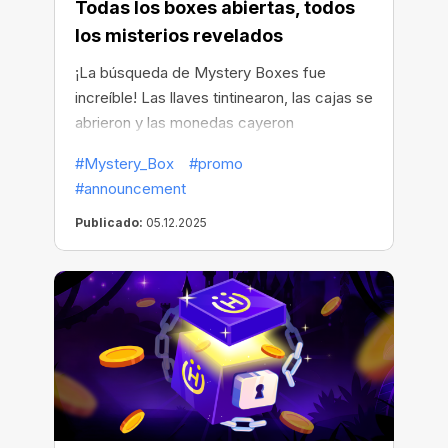
Todas los boxes abiertas, todos
los misterios revelados
¡La búsqueda de Mystery Boxes fue
increíble! Las llaves tintinearon, las cajas se
abrieron y las monedas cayeron
directamente en tus manos.
#Mystery_Box
#promo
#announcement
Publicado:
05.12.2025