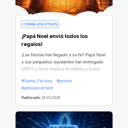
CONSEJOS ÚTILES
¡Papá Noel envió todos los
regalos!
¡Las fiestas han llegado a su fin! Papá Noel
y sus pequeños ayudantes han entregado
USDT y otros regalos increíbles a todos
los afortunados ganadores.
#Santa_Factory
#promo
#announcement
Publicado:
25.02.2026