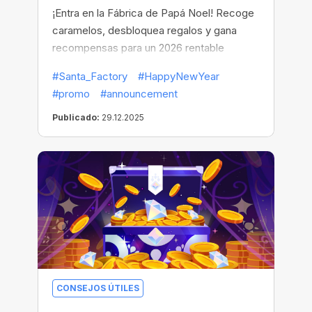
¡Entra en la Fábrica de Papá Noel! Recoge
caramelos, desbloquea regalos y gana
recompensas para un 2026 rentable
#Santa_Factory
#HappyNewYear
#promo
#announcement
Publicado:
29.12.2025
CONSEJOS ÚTILES