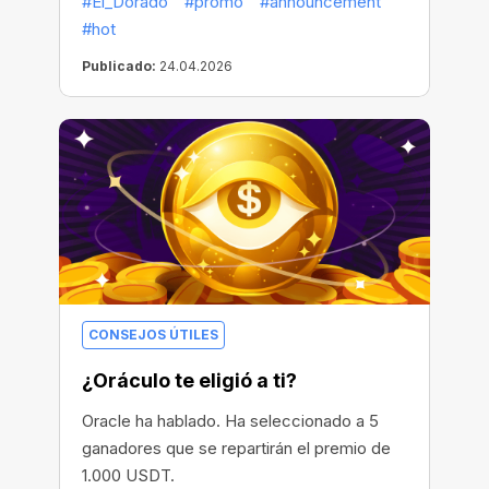
#El_Dorado
#promo
#announcement
de riquezas increíbles!
#hot
Publicado:
24.04.2026
CONSEJOS ÚTILES
¿Oráculo te eligió a ti?
Oracle ha hablado. Ha seleccionado a 5
ganadores que se repartirán el premio de
1.000 USDT.