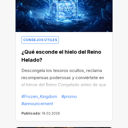
CONSEJOS ÚTILES
¿Qué esconde el hielo del Reino
Helado?
Descongela los tesoros ocultos, reclama
recompensas poderosas y conviértete en
el héroe del Reino Congelado antes de que
desaparezca para siempre.
#Frozen_Kingdom
#promo
#announcement
Publicado:
19.02.2026