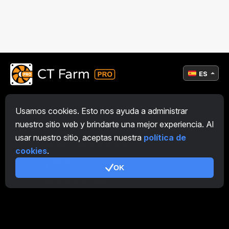
ES
General
Usamos cookies. Esto nos ayuda a administrar
nuestro sitio web y brindarte una mejor experiencia. Al
Descripción general de la Granja
usar nuestro sitio, aceptas nuestra
política de
Descripción general Minero
cookies
.
CryptoTab
OK
Programa de Afiliación
Adicional
Términos de uso