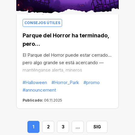
CONSEJOS ÚTILES
Parque del Horror ha terminado,
pero…
El Parque del Horror puede estar cerrado…
pero algo grande se está acercando —
manténganse alerta, mineros
#Halloween
#Horror_Park
#promo
#announcement
Publicado:
06.11.2025
1
2
3
…
SIG