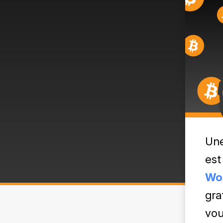
Une
est
Wo
gra
vou