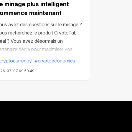
e minage plus intelligent
ommence maintenant
ous avez des questions sur le minage ?
ous recherchez le produit CryptoTab
déal ? Vous avez désormais un
artenaire dédié pour maximiser vos
sultat.
cryptocurrency
#cryptoeconomics
026-07-07 09:50:49