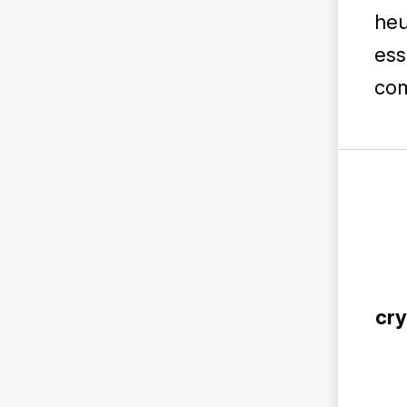
heu
ess
com
cry