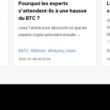
Pourquoi les experts
L
s'attendent-ils à une hausse
c
du BTC ?
x
V
V
Lisez l'article pour découvrir ce que les
i
experts crypto prévoient ensuite →
p
ré
#BTC
#Bitcoin
#industry_news
#
2026-07-08 00:00:34
2