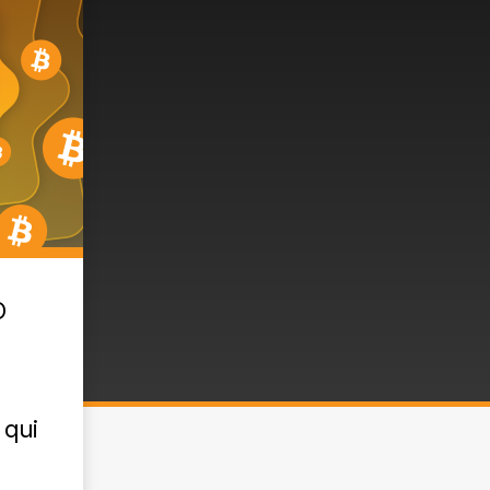
O
 qui