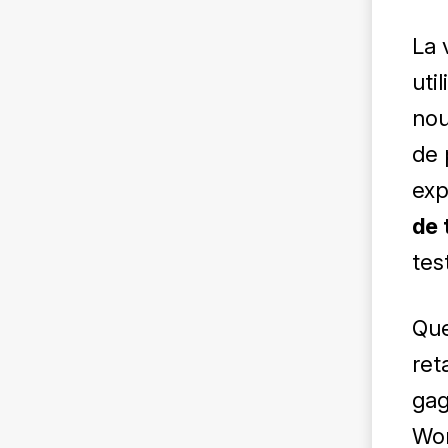
La 
uti
nou
de 
exp
de 
tes
Que
ret
gag
Wor