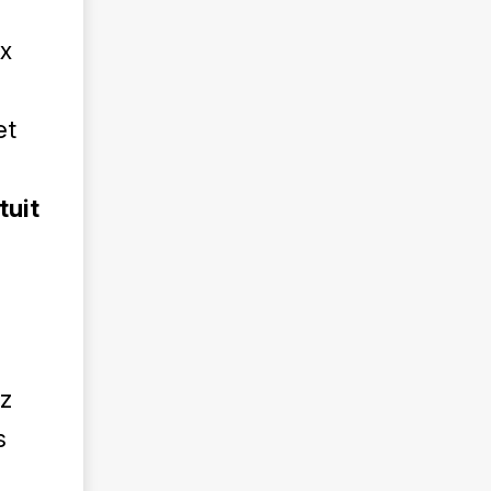
ux
et
tuit
z
s