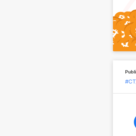
Publi
#CT