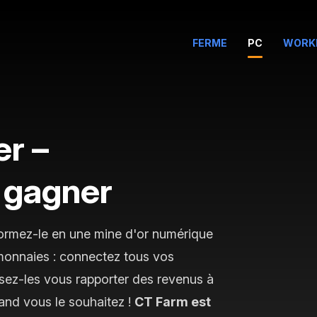
FERME
PC
WORK
8
er –
 gagner
formez-le en une mine d'or numérique
monnaies : connectez tous vos
issez-les vous rapporter des revenus à
uand vous le souhaitez !
CT Farm est