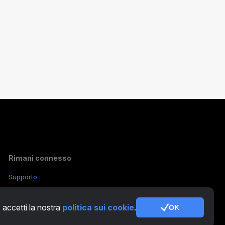
Rimani connesso
Supporto
Altre richieste:
contactus@cryptotabfarm.com
, accetti la nostra
politica sui cookie
.
OK