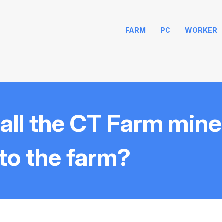
FARM
PC
WORKER
all the CT Farm mine
to the farm?