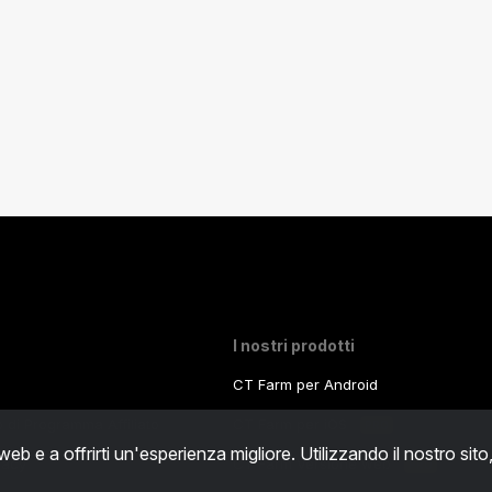
I nostri prodotti
CT Farm per Android
zo di Programma Affiliato
CT Farm per iOS
PRO
 web e a offrirti un'esperienza migliore. Utilizzando il nostro sito
ivacy
CT Farm Versione web
PRO