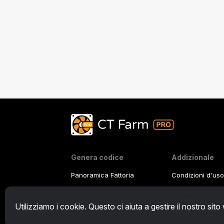
Genera codice
Addizionale
Panoramica Fattoria
Condizioni d'uso
Panoramica Minatore
Termini di utiliz
Utilizziamo i cookie. Questo ci aiuta a gestire il nostro sito
CryptoTab
Politica della pr