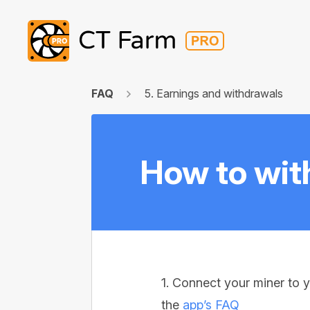
FAQ
5. Earnings and withdrawals
How to wit
1. Connect your miner to y
the
app’s FAQ