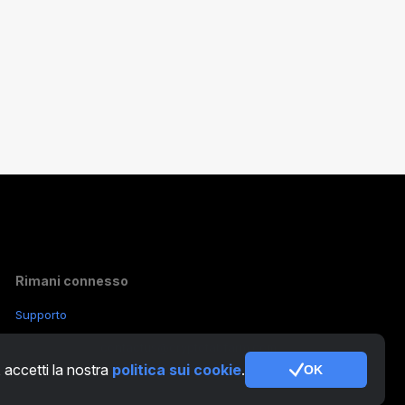
Rimani connesso
Supporto
Altre richieste:
contactus@cryptotabfarm.com
, accetti la nostra
politica sui cookie
.
OK