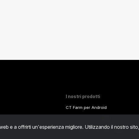
I nostri prodotti
CT Farm per Android
zo di Programma Affiliato
CT Farm per iOS
PRO
 web e a offrirti un'esperienza migliore. Utilizzando il nostro sito
ivacy
CT Farm Versione web
PRO