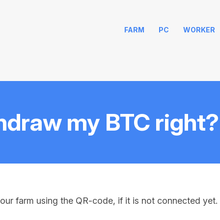
FARM
PC
WORKER
hdraw my BTC right?
our farm using the QR-code, if it is not connected yet. 