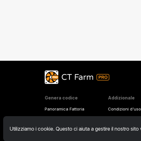
Genera codice
Addizionale
Panoramica Fattoria
Condizioni d'uso
Panoramica Minatore
Termini di utiliz
Utilizziamo i cookie. Questo ci aiuta a gestire il nostro sito
CryptoTab
Politica della pr