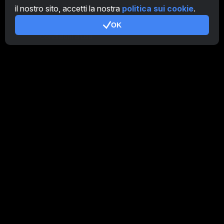
il nostro sito, accetti la nostra
politica sui cookie
.
Addizionale
OK
Condizioni d'uso
Termini di utilizzo di Programma Affiliato
Politica della privacy
Gestione dei Cookie
Tutorial Demo
/
Real
I nostri prodotti
CT Farm per Android
CT Farm per iOS
PRO
CT Farm Versione web
PRO
Rimani connesso