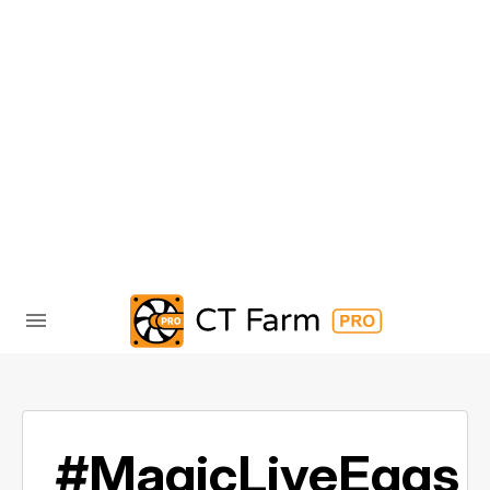
#MagicLiveEggs