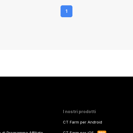
1
I nostri prodotti
CT Farm per Android
zo di Programma Affiliato
CT Farm per iOS