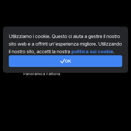
Utilizziamo i cookie. Questo ci aiuta a gestire il nostro
sito web e a offrirti un'esperienza migliore. Utilizzando
IT
il nostro sito, accetti la nostra
politica sui cookie
.
OK
Genera codice
Panoramica Fattoria
Panoramica Minatore
CryptoTab
Programma Affiliato
Addizionale
Condizioni d'uso