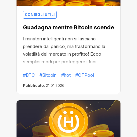
CONSIGLI UTILI
Guadagna mentre Bitcoin scende
I minatori intelligenti non si lasciano
prendere dal panico, ma trasformano la
volatilità del mercato in profitto! Ecco
semplici modi per proteggere i tuoi
guadagni e farli crescere,
#BTC
#Bitcoin
#hot
#CTPool
indipendentemente dall'andamento del
mercato.
Pubblicato:
21.01.2026