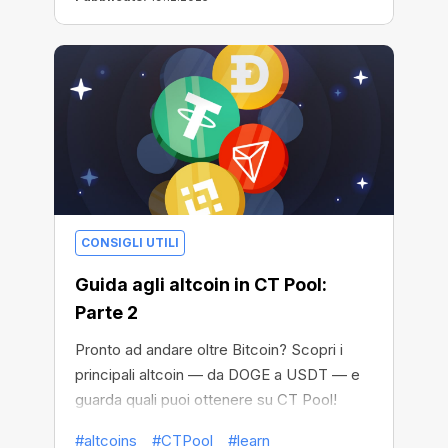
CONSIGLI UTILI
Guida agli altcoin in CT Pool:
Parte 2
Pronto ad andare oltre Bitcoin? Scopri i
principali altcoin — da DOGE a USDT — e
guarda quali puoi ottenere su CT Pool!
#altcoins
#CTPool
#learn