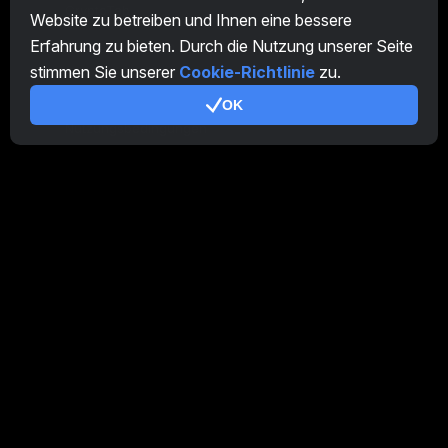
CryptoTab
Website zu betreiben und Ihnen eine bessere
Erfahrung zu bieten. Durch die Nutzung unserer Seite
Partnerprogramm
stimmen Sie unserer
Cookie-Richtlinie
zu.
Zusätzlich
OK
Nutzungsbedingungen
Partnerprogramm-Nutzungsbedingungen
Datenschutzrichtlinie
Cookie-Richtlinie
Tutorial Demo
/
Real
Unsere Produkte
CT Farm für Android
CT Farm für iOS
PRO
CT Farm Web Version
PRO