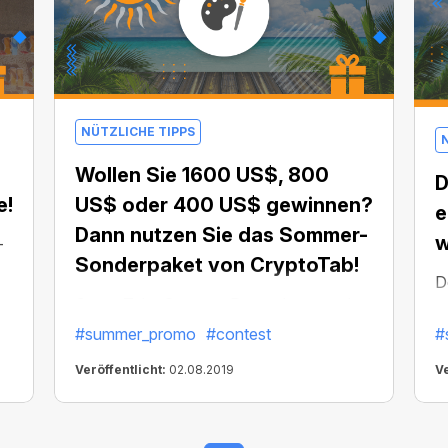
NÜTZLICHE TIPPS
Wollen Sie 1600 US$, 800
D
e!
US$ oder 400 US$ gewinnen?
e
Dann nutzen Sie das Sommer-
w
—
Sonderpaket von CryptoTab!
D
CryptoTabs Sommer-Promo hat gerade
a
begonnen, erinnerst du dich? Lass es uns
#summer_promo
#contest
#
j
schnell auffrischen:
D
Veröffentlicht:
02.08.2019
Ve
P
ü