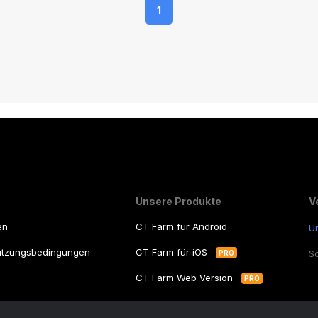
h
1
z
Unsere Produkte
V
en
CT Farm für Android
U
utzungsbedingungen
CT Farm für iOS
S
PRO
e
CT Farm Web Version
PRO