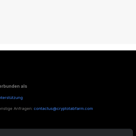
ast, ein paar Tausend US-Dollar mehr
u verdienen, lies einfach weiter!
erbunden als
nterstützung
onstige Anfragen:
contactus@cryptotabfarm.com