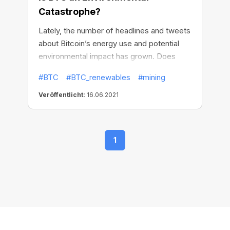
Catastrophe?
Lately, the number of headlines and tweets
about Bitcoin’s energy use and potential
environmental impact has grown. Does
Bitcoin use too much energy? Is it possible
#BTC
#BTC_renewables
#mining
to mine BTC using only 100% renewable
energy sources? Let’s find the answers to
Veröffentlicht:
16.06.2021
these questions.
1