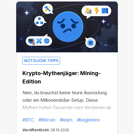
NÜTZLICHE TIPPS
Krypto-Mythenjäger: Mining-
Edition
Nein, du brauchst keine teure Ausrüstung
oder ein Millionendollar-Setup. Diese
Mythen halten Tausende vom Verdienen ab
– lass dich nicht aufhalten.
#BTC
#Bitcoin
#learn
#beginners
Veröffentlicht:
28.10.2025