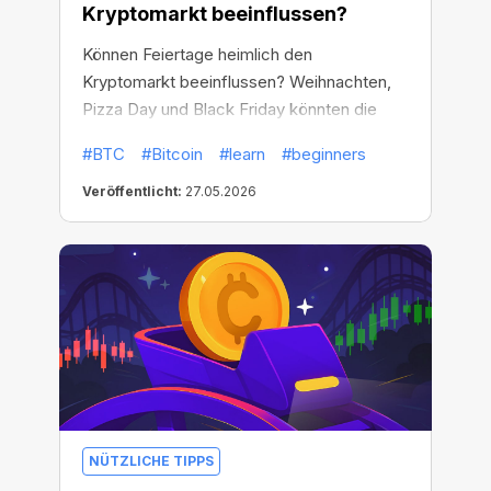
Kryptomarkt beeinflussen?
Können Feiertage heimlich den
Kryptomarkt beeinflussen? Weihnachten,
Pizza Day und Black Friday könnten die
Krypto-Aktivität stärker beeinflussen als
#BTC
#Bitcoin
#learn
#beginners
erwartet.
Veröffentlicht:
27.05.2026
NÜTZLICHE TIPPS