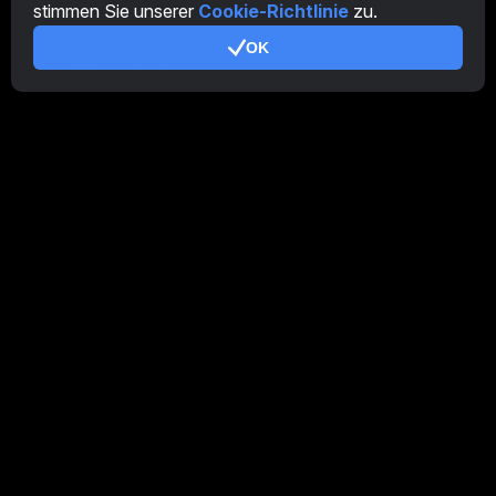
stimmen Sie unserer
Cookie-Richtlinie
zu.
Zusätzlich
OK
Nutzungsbedingungen
Partnerprogramm-Nutzungsbedingungen
Datenschutzrichtlinie
Cookie-Richtlinie
Tutorial Demo
/
Real
Unsere Produkte
CT Farm für Android
CT Farm für iOS
PRO
CT Farm Web Version
PRO
Verbunden als