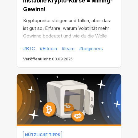
Instabile Krypto-Kurse = Mining-
Gewinn!
Kryptopreise steigen und fallen, aber das
ist gut so. Erfahre, warum Volatilität mehr
Gewinne bedeutet und wie du die Welle
reiten kannst, anstatt mit dem Markt
#BTC
#Bitcoin
#learn
#beginners
unterzugehen.
Veröffentlicht:
03.09.2025
NÜTZLICHE TIPPS