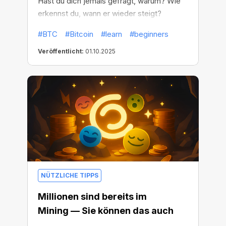
Hast du dich jemals gefragt, warum? Wie
erkennst du, wann er wieder steigt?
Weiterlesen...
#BTC
#Bitcoin
#learn
#beginners
Veröffentlicht:
01.10.2025
NÜTZLICHE TIPPS
Millionen sind bereits im
Mining — Sie können das auch