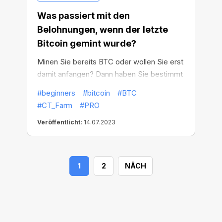
Was passiert mit den
Belohnungen, wenn der letzte
Bitcoin gemint wurde?
Minen Sie bereits BTC oder wollen Sie erst
damit anfangen? Dann haben Sie bestimmt
schon darüber nachgedacht, wie lange Sie
#beginners
#bitcoin
#BTC
sich auf diese Einnahmen verlassen
#CT_Farm
#PRO
können. Die gute Nachricht ist, dass die
Veröffentlicht:
14.07.2023
Belohnungen erhalten bleiben! Praktisch für
immer, auch nachdem der letzte BTC
gemint wurde.
1
2
NÄCH