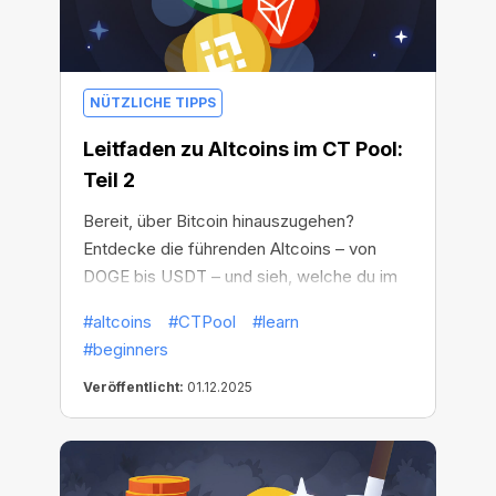
NÜTZLICHE TIPPS
Leitfaden zu Altcoins im CT Pool:
Teil 2
Bereit, über Bitcoin hinauszugehen?
Entdecke die führenden Altcoins – von
DOGE bis USDT – und sieh, welche du im
CT Pool erhalten kannst!
#altcoins
#CTPool
#learn
#beginners
Veröffentlicht:
01.12.2025