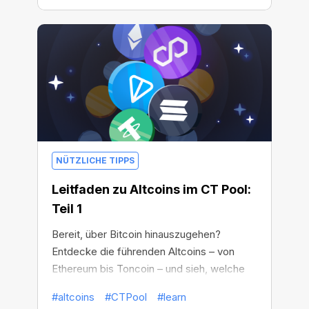
NÜTZLICHE TIPPS
Leitfaden zu Altcoins im CT Pool:
Teil 1
Bereit, über Bitcoin hinauszugehen?
Entdecke die führenden Altcoins – von
Ethereum bis Toncoin – und sieh, welche
du im CT Pool erhalten kannst!
#altcoins
#CTPool
#learn