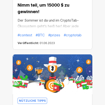
Nimm teil, um 15000 $ zu
gewinnen!
Der Sommer ist da und im CryptoTab-
Ökosystem geht’s heiß her! Aber jede
interessante Reise beginnt mit einer
#contest
#BTC
#prizes
#cryptotab
bestimmten Stimmung – also keine Zeit
Veröffentlicht:
01.06.2023
verschwenden! Es wird Zeit für den
Sommerwettbewerb!
NÜTZLICHE TIPPS