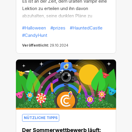
Es ist an der Zeit, dem uralten Vampir eine
Lektion zu erteilen und ihn davon
abzuhalten, seine dunklen Pläne zu
verwirklichen! Und werden Sie dabei reich!
#Halloween
#prizes
#HauntedCastle
Es ist Halloween-Zeit, denn CryptoBot hat
#CandyHunt
bereits die Schutzzauber gebrochen, die
die Türen des dunklen Schlosses
Veröffentlicht:
29.10.2024
geschlossen halten. Die Jagd auf die
Süßigkeiten kann beginnen!
NÜTZLICHE TIPPS
Der Sommerwettbewerb läuft: