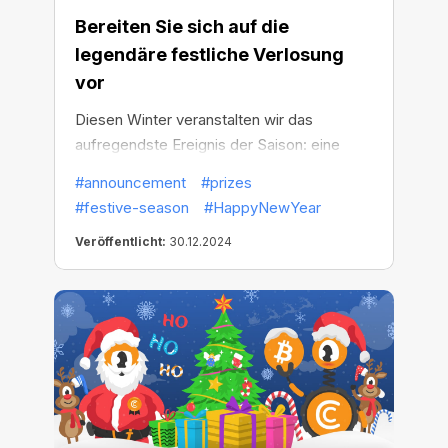
Bereiten Sie sich auf die
legendäre festliche Verlosung
vor
Diesen Winter veranstalten wir das
aufregendste Ereignis der Saison: eine
Verlosung №4. Der Hauptpreis? Der
#announcement
#prizes
stärkste Pool Miner, um Ihr Mining zu
#festive-season
#HappyNewYear
maximieren. Aber nur die 100 besten
Veröffentlicht:
30.12.2024
Teilnehmer schaffen es in die Verlosung,
und die Nummer 1 wird die ultimative
Belohnung erhalten.