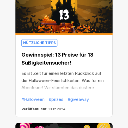
NÜTZLICHE TIPPS
Gewinnspiel: 13 Preise für 13
Süßigkeitensucher!
Es ist Zeit für einen letzten Rückblick auf
die Halloween-Feierlichkeiten. Was für ein
Abenteuer! Wir stürmten das düstere
Schloss und erteilten dem Grafen eine
#Halloween
#prizes
#giveaway
Lektion!
Veröffentlicht:
13.12.2024