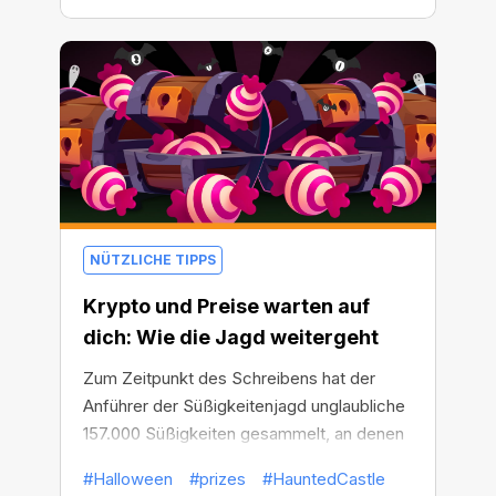
NÜTZLICHE TIPPS
Krypto und Preise warten auf
dich: Wie die Jagd weitergeht
Zum Zeitpunkt des Schreibens hat der
Anführer der Süßigkeitenjagd unglaubliche
157.000 Süßigkeiten gesammelt, an denen
insgesamt über 110.000 Menschen
#Halloween
#prizes
#HauntedCastle
teilgenommen haben! Der Börsentag rückt