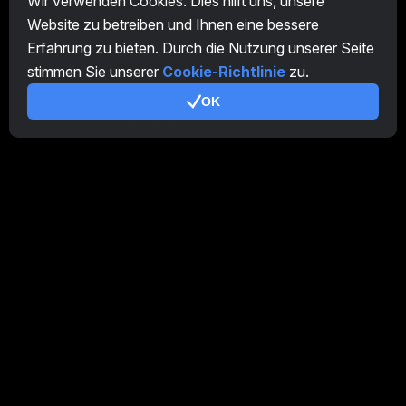
Wir verwenden Cookies. Dies hilft uns, unsere
CryptoTab
Website zu betreiben und Ihnen eine bessere
Erfahrung zu bieten. Durch die Nutzung unserer Seite
Partnerprogramm
stimmen Sie unserer
Cookie-Richtlinie
zu.
Zusätzlich
OK
Nutzungsbedingungen
Partnerprogramm-Nutzungsbedingungen
Datenschutzrichtlinie
Cookie-Richtlinie
Tutorial Demo
/
Real
Unsere Produkte
CT Farm für Android
CT Farm für iOS
PRO
CT Farm Web Version
PRO