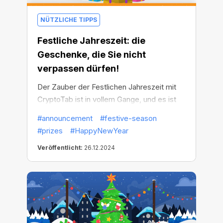
NÜTZLICHE TIPPS
Festliche Jahreszeit: die
Geschenke, die Sie nicht
verpassen dürfen!
Der Zauber der Festlichen Jahreszeit mit
CryptoTab ist in vollem Gange, und es ist
Zeit, die schillernden Geschenke zu
#announcement
#festive-season
enthüllen, die auf Sie warten. Jede
#prizes
#HappyNewYear
Schneeflocke, die Sie gesammelt haben,
Veröffentlicht:
26.12.2024
bringt Sie den festlichen Preisen näher -
und die Mühe lohnt sich.