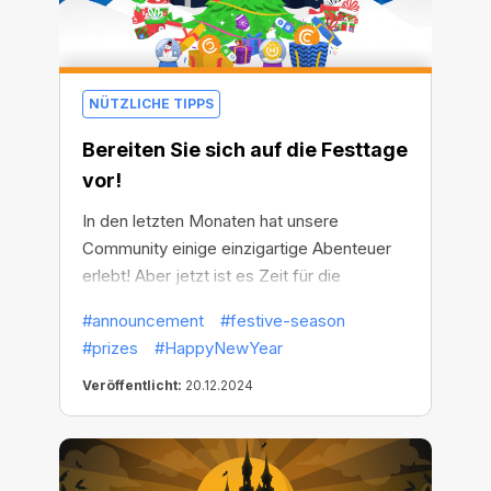
NÜTZLICHE TIPPS
Bereiten Sie sich auf die Festtage
vor!
In den letzten Monaten hat unsere
Community einige einzigartige Abenteuer
erlebt! Aber jetzt ist es Zeit für die
gemütlichste aller Feierlichkeiten. Machen
#announcement
#festive-season
Sie sich bereit für die Weihnachtszeit, denn
#prizes
#HappyNewYear
sie beginnt am Montag!
Veröffentlicht:
20.12.2024