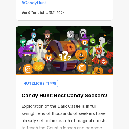
#CandyHunt
immer näher und damit auch die Verlosung
von 13 wertvollen Preisen!
Veröffentlicht:
15.11.2024
NÜTZLICHE TIPPS
Candy Hunt: Best Candy Seekers!
Exploration of the Dark Castle is in full
swing! Tens of thousands of seekers have
already set out in search of magical chests
to teach the Count a lesson and become