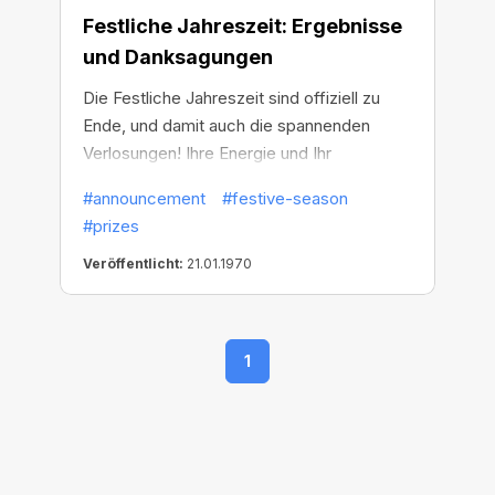
Festliche Jahreszeit: Ergebnisse
und Danksagungen
Die Festliche Jahreszeit sind offiziell zu
Ende, und damit auch die spannenden
Verlosungen! Ihre Energie und Ihr
Enthusiasmus haben diese Reise
#announcement
#festive-season
unvergesslich gemacht.
#prizes
Veröffentlicht:
21.01.1970
1