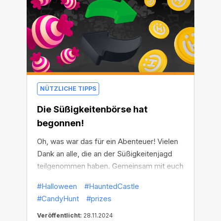
NÜTZLICHE TIPPS
Die Süßigkeitenbörse hat
begonnen!
Oh, was war das für ein Abenteuer! Vielen
Dank an alle, die an der Süßigkeitenjagd
teilgenommen haben. Gemeinsam mit euch
haben wir dem grimmigen Grafen eine
#Halloween
#HauntedCastle
Lektion erteilt, und er wird lange Zeit keine
#CandyHunt
#prizes
Gelegenheit haben, sein Schloss wieder zu
verlassen.
Veröffentlicht:
28.11.2024