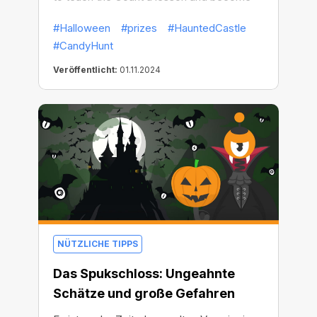
fabulously rich!
#Halloween
#prizes
#HauntedCastle
#CandyHunt
Veröffentlicht:
01.11.2024
NÜTZLICHE TIPPS
Das Spukschloss: Ungeahnte
Schätze und große Gefahren