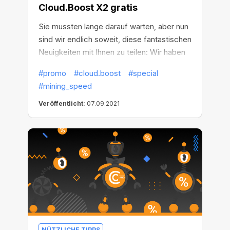
Cloud.Boost X2 gratis
Sie mussten lange darauf warten, aber nun
sind wir endlich soweit, diese fantastischen
Neuigkeiten mit Ihnen zu teilen: Wir haben
unser Sonderangebot neu aufgelegt! Sie
#promo
#cloud.boost
#special
können 30 Tage lang kostenlosen Zugriff
#mining_speed
auf Cloud.Boost X2 erhalten, indem Sie
neue Nutzer dazu einladen, den CryptoTab
Veröffentlicht:
07.09.2021
Browser zu installieren. Das ist die perfekte
Möglichkeit, um das Wachstum Ihres
Netzwerks zu beschleunigen und ein
langfristiges und sicheres Einkommen zu
generieren.
NÜTZLICHE TIPPS