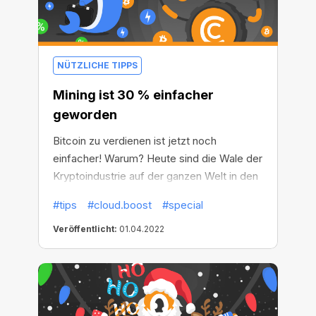
NÜTZLICHE TIPPS
Mining ist 30 % einfacher
geworden
Bitcoin zu verdienen ist jetzt noch
einfacher! Warum? Heute sind die Wale der
Kryptoindustrie auf der ganzen Welt in den
Urlaub gefahren – sie haben so fleißig
#tips
#cloud.boost
#special
geschürft, dass sie ihre Stromrechnungen
völlig vergessen haben und der Strom
Veröffentlicht:
01.04.2022
abgestellt wurde! Dadurch ist die Mining-
Schwierigkeit um bis zu 30 % gesunken!
Das bedeutet, dass es jetzt an der Zeit ist,
die Gunst der Stunde zu nutzen und mit