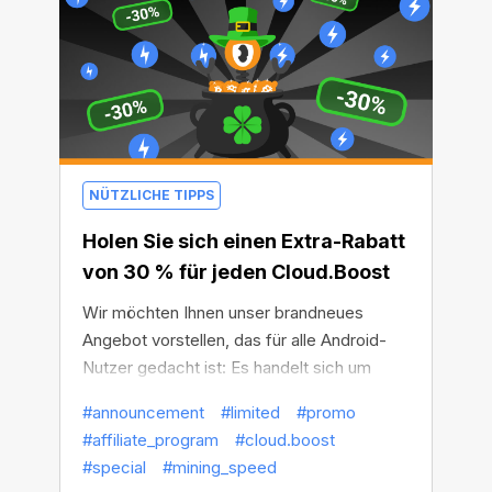
haben als alle anderen!
NÜTZLICHE TIPPS
Holen Sie sich einen Extra-Rabatt
von 30 % für jeden Cloud.Boost
Wir möchten Ihnen unser brandneues
Angebot vorstellen, das für alle Android-
Nutzer gedacht ist: Es handelt sich um
einen zusätzlichen Rabatt von 30 % für alle
#announcement
#limited
#promo
Cloud.Boost-Multiplikatoren! Um den
#affiliate_program
#cloud.boost
Rabatt zu aktivieren, folgen Sie einfach
#special
#mining_speed
dem Link und erhalten Sie jeden Boost zu