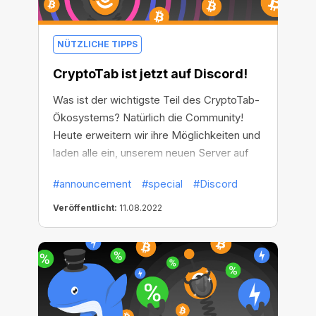
NÜTZLICHE TIPPS
CryptoTab ist jetzt auf Discord!
Was ist der wichtigste Teil des CryptoTab-
Ökosystems? Natürlich die Community!
Heute erweitern wir ihre Möglichkeiten und
laden alle ein, unserem neuen Server auf
Discord beizutreten – einer All-in-One-
#announcement
#special
#Discord
Community-Plattform, die kostenlos, sicher
und ansprechend ist und sowohl auf Ihrem
Veröffentlicht:
11.08.2022
Desktop als auch auf Ihrem Handy
funktioniert!