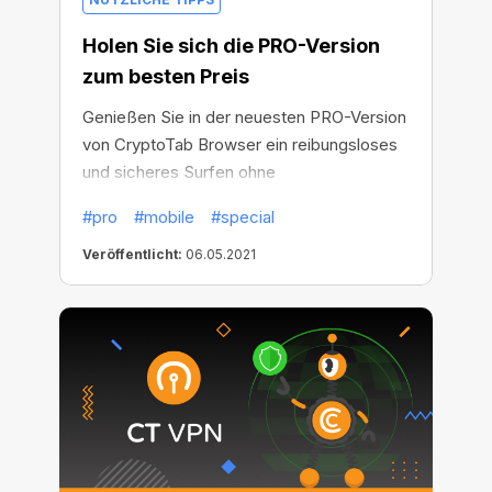
Holen Sie sich die PRO-Version
zum besten Preis
Genießen Sie in der neuesten PRO-Version
von CryptoTab Browser ein reibungsloses
und sicheres Surfen ohne
Werbeunterbrechungen. Wir haben einen
#pro
#mobile
#special
leistungsstarken Werbeblocker integriert,
damit Sie sich frei von kommerziellen
Veröffentlicht:
06.05.2021
Videos, unerwünschten Popups und
Bannern fühlen, die Sie im Laufe der Zeit
einmal gestört haben. Nutzen Sie unser
bestes Angebot: Werden Sie Profi zu
einem Rekordpreis.