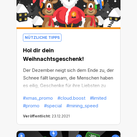
dem Mining zu beginnen, um noch mehr zu
verdienen und der wahre Hai im
Kryptogeschäft zu werden.
NÜTZLICHE TIPPS
Hol dir dein
Weihnachtsgeschenk!
Der Dezember neigt sich dem Ende zu, der
Schnee fällt langsam, die Menschen haben
es eilig, Geschenke für ihre Liebsten zu
kaufen, und der Weihnachtsmann ist
#xmas_promo
#cloud.boost
#limited
bereits auf dem Weg. Aber Cryptobot hat
#promo
#special
#mining_speed
schon im Voraus alles vorbereitet und ein
Geschenk zusammengestellt, um
Veröffentlicht:
23.12.2021
diejenigen zu erfreuen, die in diesem Jahr
effizienter, schneller und besser gemint