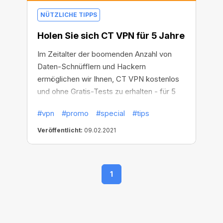
NÜTZLICHE TIPPS
Holen Sie sich CT VPN für 5 Jahre
Im Zeitalter der boomenden Anzahl von
Daten-Schnüfflern und Hackern
ermöglichen wir Ihnen, CT VPN kostenlos
und ohne Gratis-Tests zu erhalten - für 5
Jahre! Mit CT VPN bleiben nicht nur Ihre
#vpn
#promo
#special
#tips
Daten und Ihr Standort geschützt, sondern
Sie erhalten außerdem Zugang zu jeder
Veröffentlicht:
09.02.2021
Website weltweit, erleben eine High-
Speed-Verbindung und vieles mehr!
1