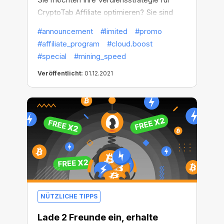
CryptoTab Affiliate optimieren? Sie sind
neu bei CryptoTab und möchten einfach
#announcement
#limited
#promo
nur wissen, wie alles funktioniert? Dann
#affiliate_program
#cloud.boost
sind Sie am richtigen Ort!
#special
#mining_speed
Veröffentlicht:
01.12.2021
NÜTZLICHE TIPPS
Lade 2 Freunde ein, erhalte