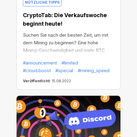
NÜTZLICHE TIPPS
CryptoTab: Die Verkaufswoche
beginnt heute!
Suchen Sie nach der besten Zeit, um mit
dem Mining zu beginnen? Eine hohe
Mining-Geschwindigkeit und mehr BTC
verdienen? Dann ist jetzt die Zeit
#announcement
#limited
gekommen!
#cloud.boost
#special
#mining_speed
Veröffentlicht:
15.08.2022