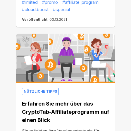
#limited
#promo
#affiliate_program
teilgenommen haben. Der doppelte Gewinn
#cloud.boost
#special
ist schön und gut, aber nicht genug
Veröffentlicht:
03.12.2021
Deshalb starten wir ein neues, noch
großzügigeres Angebot, das bis Ende 2021
gilt! Sie erhalten jetzt den dreifachen
Gewinn für alle Ebenen Ihres
Empfehlungsnetzwerks! Wie klingt das?
NÜTZLICHE TIPPS
Erfahren Sie mehr über das
CryptoTab-Affiliateprogramm auf
einen Blick
Sie möchten Ihre Verdiensstrategie für