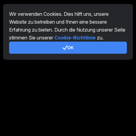
Übersicht Miner
Wir verwenden Cookies. Dies hilft uns, unsere
CryptoTab
Website zu betreiben und Ihnen eine bessere
Erfahrung zu bieten. Durch die Nutzung unserer Seite
Partnerprogramm
stimmen Sie unserer
Cookie-Richtlinie
zu.
Zusätzlich
OK
Nutzungsbedingungen
Partnerprogramm-Nutzungsbedingungen
Datenschutzrichtlinie
Cookie-Richtlinie
Tutorial Demo
/
Real
Unsere Produkte
CT Farm für Android
CT Farm für iOS
PRO