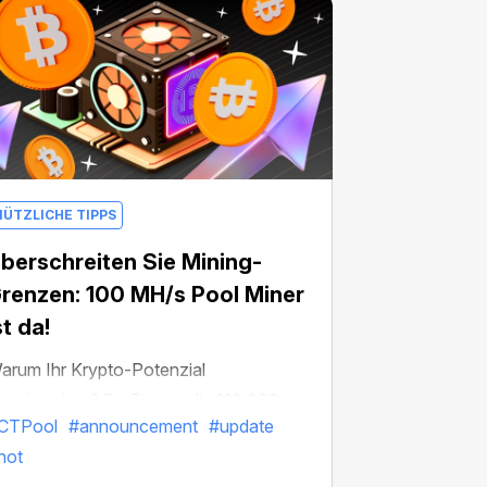
NÜTZLICHE TIPPS
berschreiten Sie Mining-
renzen: 100 MH/s Pool Miner
st da!
arum Ihr Krypto-Potenzial
inschränken? Da Bitcoin die 110.000-
CTPool
#announcement
#update
ollar-Marke durchbrochen hat, ist es
hot
etzt an der Zeit, Ihre Gewinne zu steigern