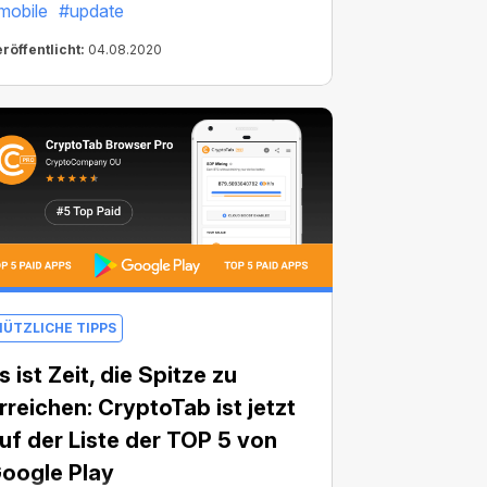
mobile
#update
ryptoTab-Browsers für Android auf den
euesten Chromium-Build 83d
röffentlicht:
04.08.2020
ktualisiert. Egal ob Sie Basis- oder PRO-
ryptoTab-Apps verwenden, können Sie
etzt alle Browserfunktionen nutzen und
och bequemer, sicherer und schneller
inen.
NÜTZLICHE TIPPS
s ist Zeit, die Spitze zu
rreichen: CryptoTab ist jetzt
uf der Liste der TOP 5 von
oogle Play