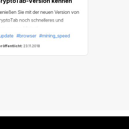
ryptoTab-Version kennen
enießen Sie mit der neuen Version von
ryptoTab noch schnelleres und
equemeres Mining!
update
#browser
#mining_speed
röffentlicht:
23.11.2018