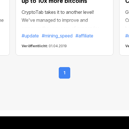
up to 10x more bitcoins
C
CryptoTab takes it to another level!
G
he
We've managed to improve and
C
.
empower the very core of our service —
b
#update
#mining_speed
#affiliate
#
ut
the mining algorithm. It's the part of
CryptoTab software that affects your
Veröffentlicht:
01.04.2019
Ve
income most — and now you can mine
with up to 10x more bitcoins comparing
to previous versions.
1