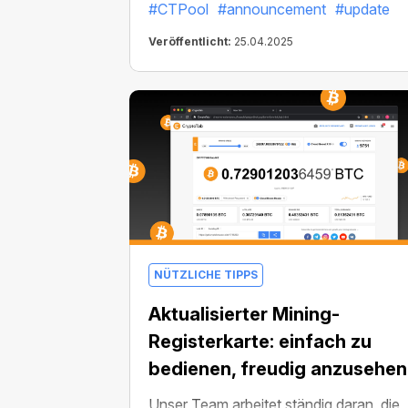
#CTPool
#announcement
#update
einfacher, schneller zu bedienen – und
bietet viele bessere Angebote.
Veröffentlicht:
25.04.2025
NÜTZLICHE TIPPS
Aktualisierter Mining-
Registerkarte: einfach zu
bedienen, freudig anzusehen
Unser Team arbeitet ständig daran, die