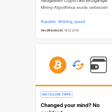
Neuigkeiten! CryptoTabs einzigartiger
Mining-Algorithmus wurde verbessert
und jetzt arbeitet er noch schneller! Wir
haben die Ressourcennutzung optimier
#update
#mining_speed
und das Mining wird sich jetzt viel
Veröffentlicht:
19.12.2019
weniger auf die Leistung deines Geräts
auswirken.
NÜTZLICHE TIPPS
Changed your mind? No