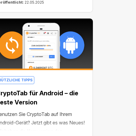
 und CT Pool macht es einfacher denn
röffentlicht:
22.05.2025
.
NÜTZLICHE TIPPS
ryptoTab für Android – die
este Version
enutzen Sie CryptoTab auf Ihrem
ndroid-Gerät? Jetzt gibt es was Neues!
ir haben die Kernversion des