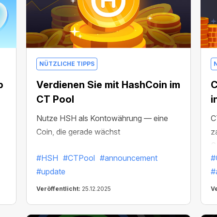
NÜTZLICHE TIPPS
b
Verdienen Sie mit HashCoin im
C
CT Pool
i
Nutze HSH als Kontowährung — eine
C
Coin, die gerade wächst
z
S
#HSH
#CTPool
#announcement
#
#update
#
Veröffentlicht:
25.12.2025
Ve