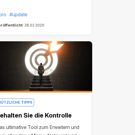
ürzlich wurde eine neue, verbesserte
pro
#update
ersion des CryptoTab-Browsers –
ryptoTab PRO – angekündigt, die noch
röffentlicht:
28.02.2020
esseres Surfen und noch schnelleres
inen ermöglichen.
NÜTZLICHE TIPPS
ehalten Sie die Kontrolle
as ultimative Tool zum Erweitern und