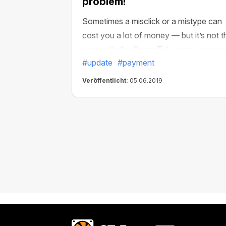
problem!
Sometimes a misclick or a mistype can
cost you a lot of money — but it’s not t
case with the CryptoTab users anymore
#update
#payment
Our all-mighty code wizards have just p
out an update which enables payment
Veröffentlicht:
05.06.2019
canceling — even if it’s already been
approved. Useful, huh?