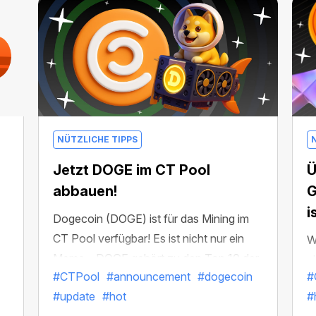
NÜTZLICHE TIPPS
Jetzt DOGE im CT Pool
Ü
abbauen!
G
i
Dogecoin (DOGE) ist für das Mining im
CT Pool verfügbar! Es ist nicht nur ein
W
Meme – DOGE gehört zu den Top 10 der
e
#CTPool
#announcement
#dogecoin
#
Kryptowährungen nach
D
#update
#hot
#
Marktkapitalisierung. Mit einer riesigen
j