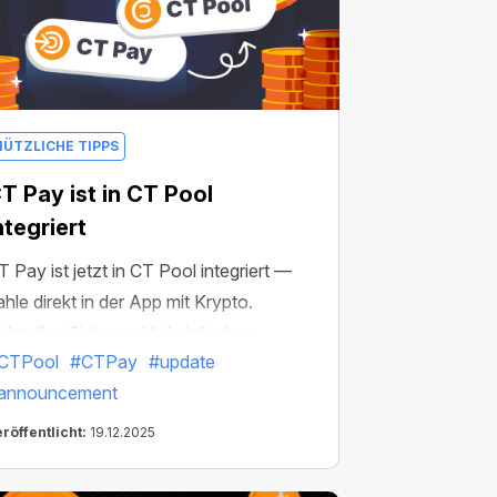
NÜTZLICHE TIPPS
T Pay ist in CT Pool
ntegriert
T Pay ist jetzt in CT Pool integriert —
ahle direkt in der App mit Krypto.
chneller. Sicherer. Viel einfacher.
CTPool
#CTPay
#update
announcement
röffentlicht:
19.12.2025