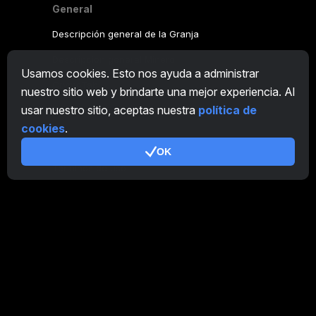
General
Descripción general de la Granja
Descripción general Minero
Usamos cookies. Esto nos ayuda a administrar
CryptoTab
nuestro sitio web y brindarte una mejor experiencia. Al
usar nuestro sitio, aceptas nuestra
política de
Programa de Afiliación
cookies
.
Adicional
OK
Términos de uso
Condiciones de uso de Programa de Afiliación
Política de privacidad
Política de cookies
Tutorial Demo
/
Real
Nuestros productos