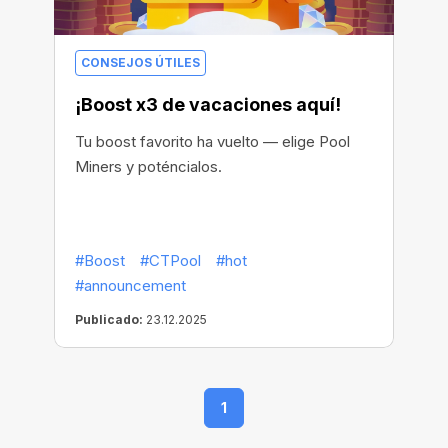
CONSEJOS ÚTILES
¡Boost x3 de vacaciones aquí!
Tu boost favorito ha vuelto — elige Pool
Miners y poténcialos.
#Boost
#CTPool
#hot
#announcement
Publicado:
23.12.2025
1