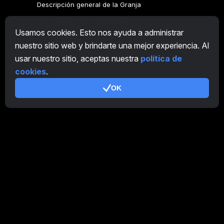
Descripción general de la Granja
Descripción general Minero
Usamos cookies. Esto nos ayuda a administrar
CryptoTab
nuestro sitio web y brindarte una mejor experiencia. Al
usar nuestro sitio, aceptas nuestra
política de
Programa de Afiliación
cookies
.
Adicional
OK
Términos de uso
Condiciones de uso de Programa de Afiliación
Política de privacidad
Política de cookies
Tutorial Demo
/
Real
Nuestros productos
CT Farm para Android