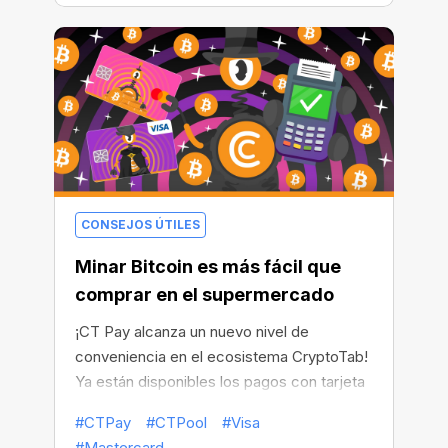
CONSEJOS ÚTILES
Minar Bitcoin es más fácil que
comprar en el supermercado
¡CT Pay alcanza un nuevo nivel de
conveniencia en el ecosistema CryptoTab!
Ya están disponibles los pagos con tarjeta
bancaria instantáneos en todos los
#CTPay
#CTPool
#Visa
productos usando CT Pay. Ya no necesitas
#Mastercard