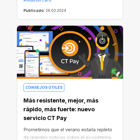
hurgar en tu cartera de criptomonedas,
intercambiar monedas o hacer
Publicado:
26.02.2024
transacciones: ahora, minar no es distinto a
ir al supermercado. Con la excepción de
que, a diferencia del último, ¡el minado
genera ingresos reales!
CONSEJOS ÚTILES
Más resistente, mejor, más
rápido, más fuerte: nuevo
servicio CT Pay
Prometimos que el verano estaría repleto
de grandes noticias sobre el ecosistema.