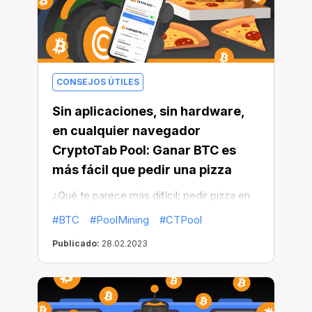
CONSEJOS ÚTILES
Sin aplicaciones, sin hardware,
en cualquier navegador
CryptoTab Pool: Ganar BTC es
más fácil que pedir una pizza
¿Qué te parece más difícil: pedir pizza en
una app o ganar BTC? Por inercia, la
#BTC
#PoolMining
#CTPool
industria de las criptomonedas todavía se
Publicado:
28.02.2023
asocia con tecnología oscura, un número
infinito de monedas y, por supuesto,
costosas granjas de criptomonedas. Pero
espera, de hecho, ¡la minería de Bitcoin es