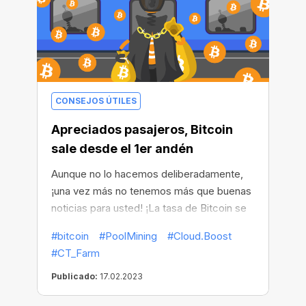
mucho más asequible y fácil que pedir
pizza!
CONSEJOS ÚTILES
Apreciados pasajeros, Bitcoin
sale desde el 1er andén
Aunque no lo hacemos deliberadamente,
¡una vez más no tenemos más que buenas
noticias para usted! ¡La tasa de Bitcoin se
aleja de la primera plataforma! Durante
#bitcoin
#PoolMining
#Cloud.Boost
varios meses ha seguido creciendo y el
#CT_Farm
ritmo de este crecimiento pronto igualará o
tal vez superará al del segundo espacio.
Publicado:
17.02.2023