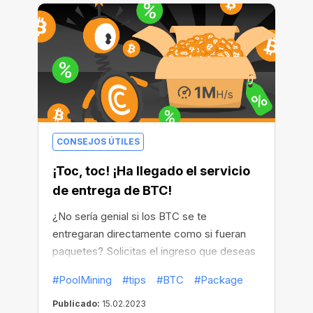
CONSEJOS ÚTILES
¡Toc, toc! ¡Ha llegado el servicio
de entrega de BTC!
¿No sería genial si los BTC se te
entregaran directamente como si fueran
paquetes? Solicitas el ingreso que deseas
y este llegará a tu puerta en una fecha
#PoolMining
#tips
#BTC
#Package
predeterminada.
Publicado:
15.02.2023