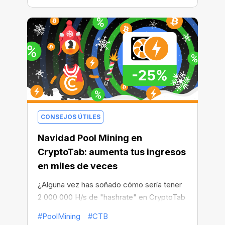
CONSEJOS ÚTILES
Navidad Pool Mining en
CryptoTab: aumenta tus ingresos
en miles de veces
¿Alguna vez has soñado cómo sería tener
2 000 000 H/s de "hashrate" en CryptoTab
Browser? ¿El increíble aumento que
#PoolMining
#CTB
supondría para tus ingresos en BTC? ¡Es el