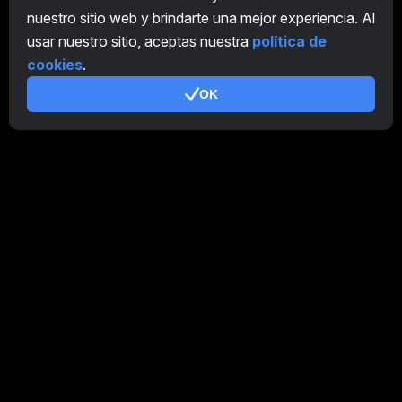
CryptoTab
nuestro sitio web y brindarte una mejor experiencia. Al
usar nuestro sitio, aceptas nuestra
política de
Programa de Afiliación
cookies
.
Adicional
OK
Términos de uso
Condiciones de uso de Programa de Afiliación
Política de privacidad
Política de cookies
Tutorial Demo
/
Real
Nuestros productos
CT Farm para Android
CT Farm para iOS
PRO
Versión web de CT Farm
PRO