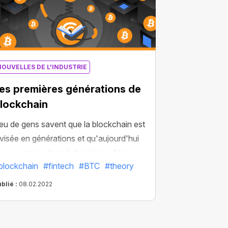
NOUVELLES DE L'INDUSTRIE
es premières générations de
lockchain
eu de gens savent que la blockchain est
ivisée en générations et qu'aujourd'hui
ous sommes dans la troisième. Alors,
blockchain
#fintech
#BTC
#theory
écouvrons de quoi il s'agit et
ommençons par les deux premières !
blié :
08.02.2022