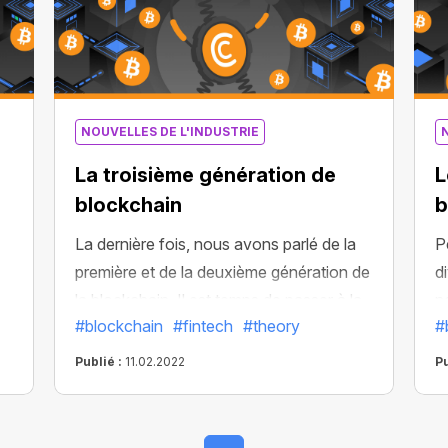
NOUVELLES DE L'INDUSTRIE
La troisième génération de
L
blockchain
b
La dernière fois, nous avons parlé de la
P
première et de la deuxième génération de
d
la blockchain. Il est temps de passer à la
n
#blockchain
#fintech
#theory
#
suivante et de parler de la troisième
d
génération.
c
Publié :
11.02.2022
Pu