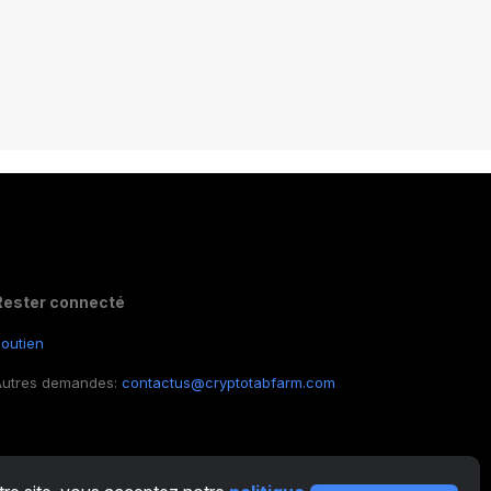
Rester connecté
outien
Autres demandes:
contactus@cryptotabfarm.com