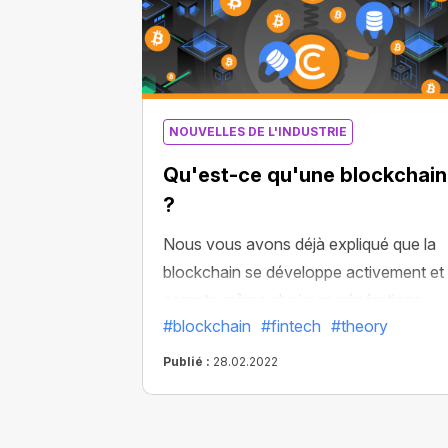
NOUVELLES DE L'INDUSTRIE
Qu'est-ce qu'une blockchain
?
Nous vous avons déjà expliqué que la
blockchain se développe activement et
compte même plusieurs générations.
#blockchain
#fintech
#theory
Mais alors, qu'est-ce que la blockchain,
pourquoi est-elle dite décentralisée, et
Publié :
28.02.2022
comment les nouveaux blocs
apparaissent-ils ? Nous allons le
découvrir ensemble !