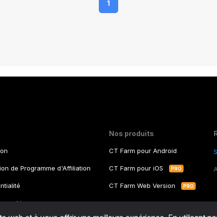
1
Nos produits
ion
CT Farm pour Android
S
tion de Programme d'Affiliation
CT Farm pour iOS
PRO
ntialité
CT Farm Web Version
PRO
ux cookies