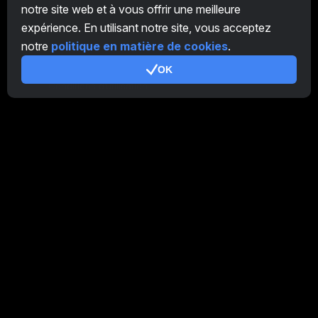
CryptoTab
notre site web et à vous offrir une meilleure
expérience. En utilisant notre site, vous acceptez
Programme d'Affiliation
notre
politique en matière de cookies
.
Additionnel
OK
Conditions d’utilisation
Conditions d'utilisation de Programme d'Affiliation
Politique de confidentialité
Politique relative aux cookies
Tutoriel Demo
/
Real
Nos produits
CT Farm pour Android
CT Farm pour iOS
PRO
CT Farm Web Version
PRO