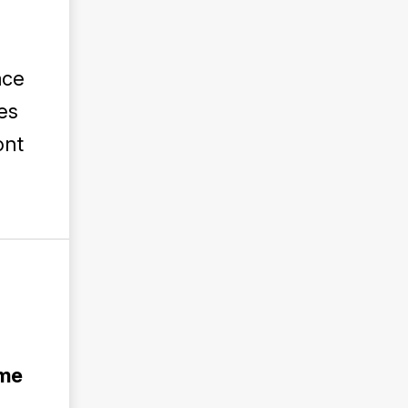
ace
es
ont
rme