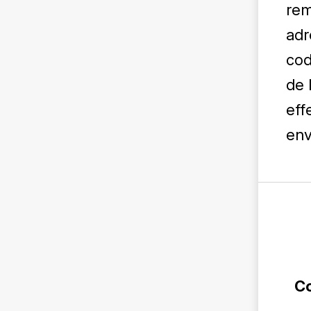
rem
adr
cod
de 
eff
env
Co