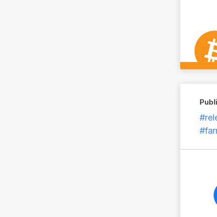
Publi
#rel
#fa