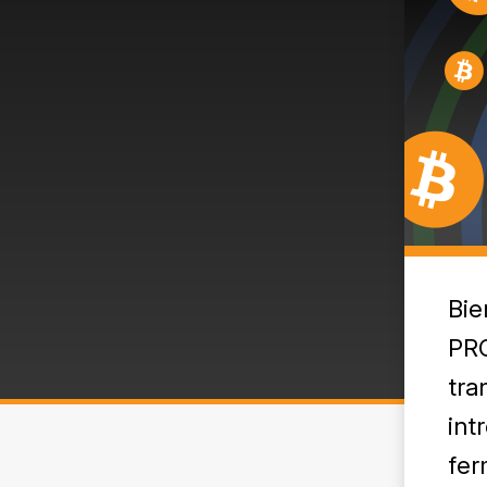
Bie
PRO
tra
int
fer