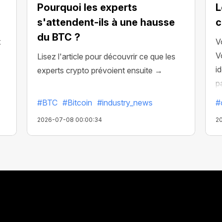
Pourquoi les experts
L
s'attendent-ils à une hausse
c
du BTC ?
x
V
V
Lisez l'article pour découvrir ce que les
i
experts crypto prévoient ensuite →
p
ré
#BTC
#Bitcoin
#industry_news
#
2026-07-08 00:00:34
2