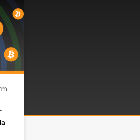
arm
r
la