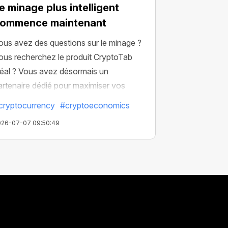
e minage plus intelligent
ommence maintenant
ous avez des questions sur le minage ?
ous recherchez le produit CryptoTab
déal ? Vous avez désormais un
artenaire dédié pour maximiser vos
sultat.
cryptocurrency
#cryptoeconomics
026-07-07 09:50:49