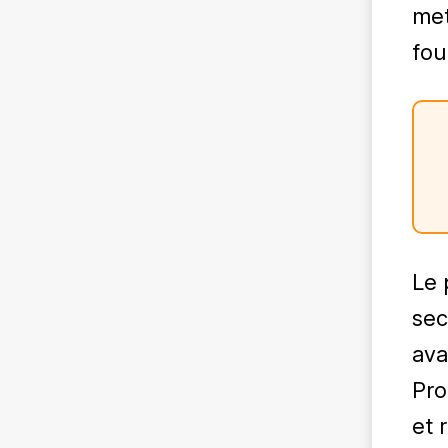
met
fou
Le 
sec
ava
Pro
et 