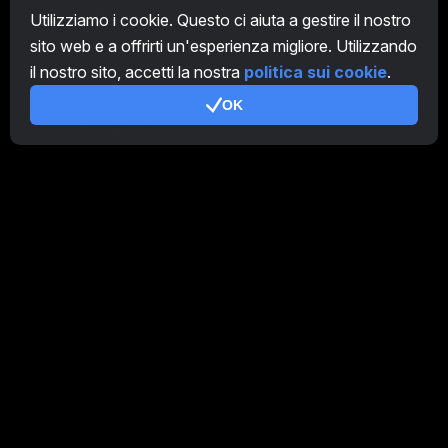
CryptoTab
Utilizziamo i cookie. Questo ci aiuta a gestire il nostro
sito web e a offrirti un'esperienza migliore. Utilizzando
Programma Affiliato
il nostro sito, accetti la nostra
politica sui cookie
.
Addizionale
OK
Condizioni d'uso
Termini di utilizzo di Programma Affiliato
Politica della privacy
Gestione dei Cookie
Tutorial Demo
/
Real
I nostri prodotti
CT Farm per Android
CT Farm per iOS
PRO
CT Farm Versione web
PRO