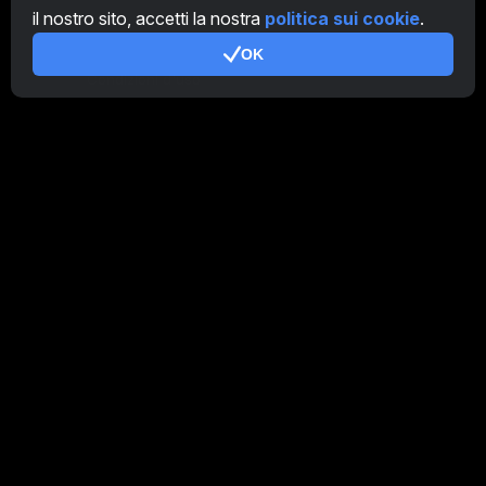
il nostro sito, accetti la nostra
politica sui cookie
.
Addizionale
OK
Condizioni d'uso
Termini di utilizzo di Programma Affiliato
Politica della privacy
Gestione dei Cookie
Tutorial Demo
/
Real
I nostri prodotti
CT Farm per Android
CT Farm per iOS
PRO
CT Farm Versione web
PRO
Rimani connesso