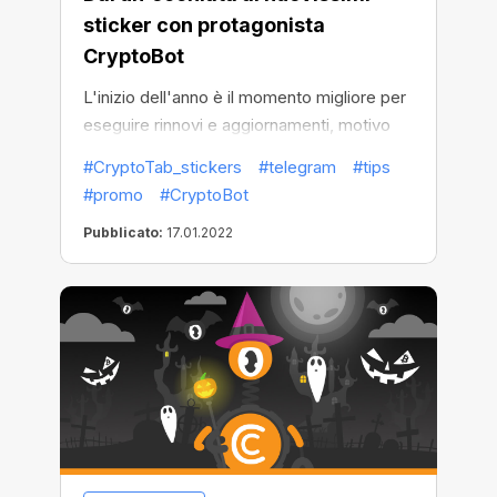
sticker con protagonista
CryptoBot
L'inizio dell'anno è il momento migliore per
eseguire rinnovi e aggiornamenti, motivo
per cui abbiamo rilasciato un nuovo
#CryptoTab_stickers
#telegram
#tips
pacchetto di sticker rinnovato avente
#promo
#CryptoBot
come protagonista il nostro eroe: il carino e
Pubblicato:
17.01.2022
simpatico CryptoBot. Ciò significa più
attività quotidiane e ricreative, trucchi e
burle con il simpatico robot arancione!
Cos'altro può fare? Ha dei superpoteri?