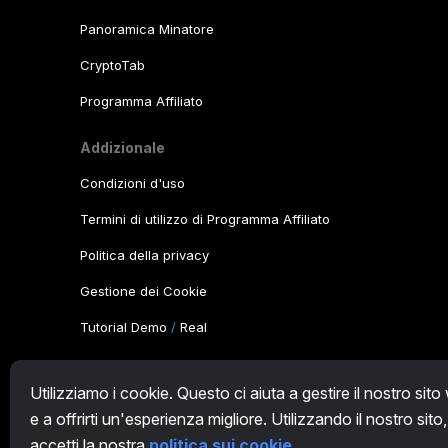
Panoramica Minatore
CryptoTab
Programma Affiliato
Addizionale
Condizioni d'uso
Termini di utilizzo di Programma Affiliato
Politica della privacy
Gestione dei Cookie
Tutorial Demo
/
Real
I nostri prodotti
Utilizziamo i cookie. Questo ci aiuta a gestire il nostro sit
CT Farm per Android
e a offrirti un'esperienza migliore. Utilizzando il nostro sito,
accetti la nostra
politica sui cookie
.
CT Farm per iOS
PRO