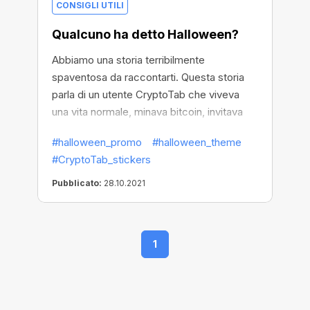
CONSIGLI UTILI
Qualcuno ha detto Halloween?
Abbiamo una storia terribilmente
spaventosa da raccontarti. Questa storia
parla di un utente CryptoTab che viveva
una vita normale, minava bitcoin, invitava
amici a unirsi alla sua rete, ma... non
#halloween_promo
#halloween_theme
controllava Telegram, e quindi accadde una
#CryptoTab_stickers
cosa orribile... si perse tutti gli adesivi
CryptoBot!
Pubblicato:
28.10.2021
1