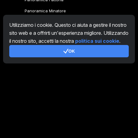
Panoramica Minatore
CryptoTab
Utilizziamo i cookie. Questo ci aiuta a gestire il nostro
sito web e a offrirti un'esperienza migliore. Utilizzando
Programma Affiliato
il nostro sito, accetti la nostra
politica sui cookie
.
Addizionale
OK
Condizioni d'uso
Termini di utilizzo di Programma Affiliato
Politica della privacy
Gestione dei Cookie
Tutorial Demo
/
Real
I nostri prodotti
CT Farm per Android