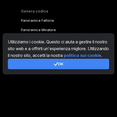
Genera codice
Panoramica Fattoria
Panoramica Minatore
CryptoTab
Utilizziamo i cookie. Questo ci aiuta a gestire il nostro
sito web e a offrirti un'esperienza migliore. Utilizzando
Programma Affiliato
il nostro sito, accetti la nostra
politica sui cookie
.
Addizionale
OK
Condizioni d'uso
Termini di utilizzo di Programma Affiliato
Politica della privacy
Gestione dei Cookie
Tutorial Demo
/
Real