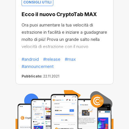
CONSIGLI UTILI
Ecco il nuovo CryptoTab MAX
Ora puoi aumentare la tua velocità di
estrazione in facilità e iniziare a guadagnare
molto di più! Prova un grande salto nella
velocità di estrazione con il nuovo
CryptoTab Max e incrementa
#android
#release
#max
significativamente i tuoi guadagni!
#announcement
Pubblicato:
22.11.2021