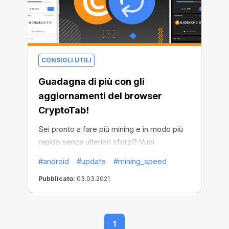
CONSIGLI UTILI
Guadagna di più con gli
aggiornamenti del browser
CryptoTab!
Sei pronto a fare più mining e in modo più
rapido senza ulteriori sforzi? Vuoi
aumentare le tue entrate consentendo al
#android
#update
#mining_speed
mining di essere sempre attivo? Abbiamo
Pubblicato:
03.03.2021
pensato a tutto e lo abbiamo reso
possibile. Il nostro Android browser è
migliorato e adesso è ancora più redditizio.
1