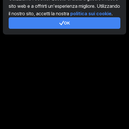
sito web e a offrirti un'esperienza migliore. Utilizzando
Programma Affiliato
il nostro sito, accetti la nostra
politica sui cookie
.
Addizionale
OK
Condizioni d'uso
Termini di utilizzo di Programma Affiliato
Politica della privacy
Gestione dei Cookie
Tutorial Demo
/
Real
I nostri prodotti
CT Farm per Android
CT Farm per iOS
PRO
CT Farm Versione web
PRO
Rimani connesso