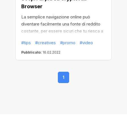
Browser
La semplice navigazione online può
diventare facilmente una fonte di reddito
costante, per essere sicuri che tu riesca a
sfruttare al massimo quest'opportunità,
#tips
#creatives
#promo
#video
abbiamo creato un nuovissimo video su
CryptoTab Browser. Genera profitti
Pubblicato:
16.02.2022
semplicemente usando il tuo browser!
1