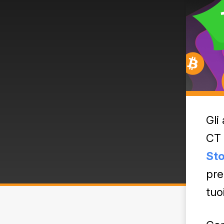
Gli
CT 
Sto
pre
tuo