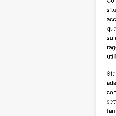
Con
sit
acc
qua
su
rag
uti
Sfa
ada
con
set
far