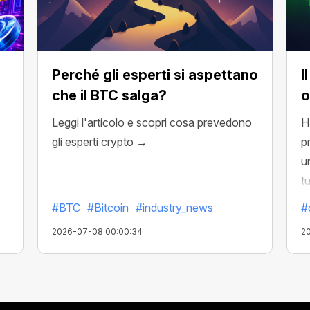
Perché gli esperti si aspettano
I
che il BTC salga?
o
Leggi l'articolo e scopri cosa prevedono
H
gli esperti crypto →
p
u
tu
#BTC
#Bitcoin
#industry_news
#
2026-07-08 00:00:34
2