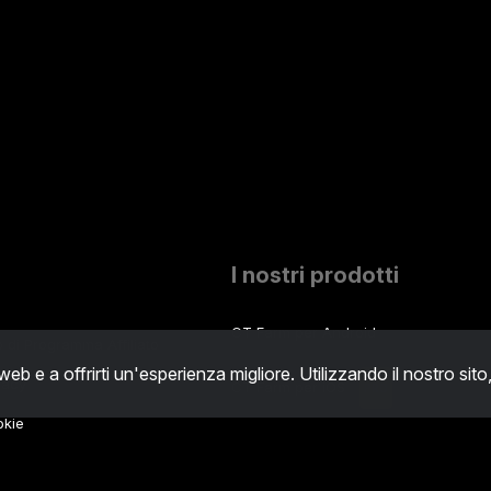
I nostri prodotti
CT Farm per Android
zo di Programma Affiliato
 web e a offrirti un'esperienza migliore. Utilizzando il nostro sito
ivacy
CT Farm per iOS
PRO
okie
CT Farm Versione web
PRO
Real