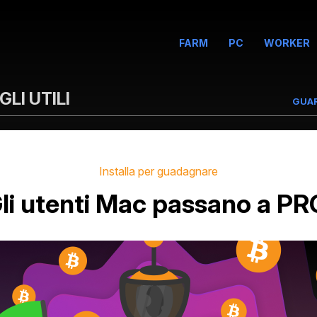
FARM
PC
WORKER
LI UTILI
GUA
Installa per guadagnare
li utenti Mac passano a PR