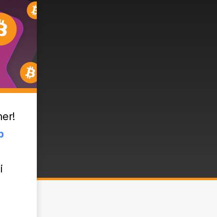
mer!
p
i