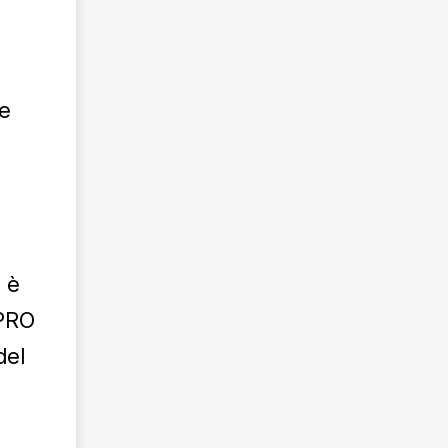
n
le
o è
 PRO
del