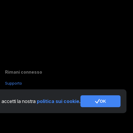
Rimani connesso
Supporto
Altre richieste:
contactus@cryptotabfarm.com
, accetti la nostra
politica sui cookie
.
OK