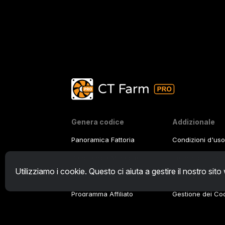
Genera codice
Addizionale
Panoramica Fattoria
Condizioni d'uso
Panoramica Minatore
Termini di utiliz
Utilizziamo i cookie. Questo ci aiuta a gestire il nostro sito
CryptoTab
Politica della pr
Programma Affiliato
Gestione dei Co
Tutorial Demo
/