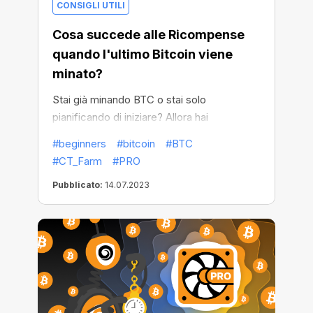
CONSIGLI UTILI
Cosa succede alle Ricompense
quando l'ultimo Bitcoin viene
minato?
Stai già minando BTC o stai solo
pianificando di iniziare? Allora hai
sicuramente già pensato a quanto tempo
#beginners
#bitcoin
#BTC
dovresti fare affidamento su questi
#CT_Farm
#PRO
guadagni. La buona notizia è che le
Pubblicato:
14.07.2023
ricompense non andranno da nessuna
parte! Potrai contarci praticamente per
sempre, anche dopo che l'ultimo BTC sarà
stato minato.