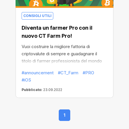
CONSIGLI UTILI
Diventa un farmer Pro con il
nuovo CT Farm Pro!
Vuoi costruire la migliore fattoria di
criptovalute di sempre e guadagnare il
titolo di farmer professionista del mondo
delle criptovalute? Allora dai il benvenuto a
#announcement
#CT_Farm
#PRO
CT Farm Pro
! Non è semplicemente
#iOS
un'app, è il tuo modo di conquistare nuove
vette e ottenere un incredibile reddito da
Pubblicato:
23.09.2022
BTC!
New Farm è
1