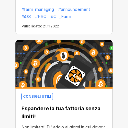
anche piani: nuovi piani da Lavoratore con
#farm_managing
#announcement
maggiore velocità massima per CT Farm
#iOS
#PRO
#CT_Farm
PRO su iOS. È una sfida!
Pubblicato:
21.11.2022
CONSIGLI UTILI
Espandere la tua fattoria senza
limiti!
Non limitarti! Di' addio ai giorni in cui dovevi