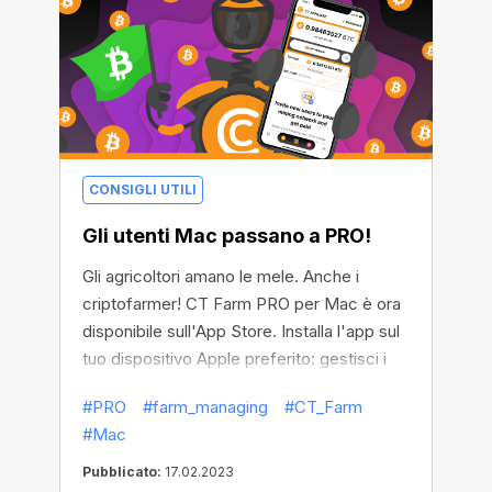
CONSIGLI UTILI
Gli utenti Mac passano a PRO!
Gli agricoltori amano le mele. Anche i
criptofarmer! CT Farm PRO per Mac è ora
disponibile sull'App Store. Installa l'app sul
tuo dispositivo Apple preferito: gestisci i
Workers, fai acquisti e ritira i tuoi guadagni
#PRO
#farm_managing
#CT_Farm
senza limiti.
#Mac
Pubblicato:
17.02.2023