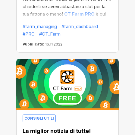
chiederti se avevi abbastanza slot per la
tua fattoria o meno!
CT Farm PRO
è qui
per offrirti uno spazio hardware illimitato -
#farm_managing
#farm_dashboard
così potrai aggiungere tutti i PC e i Workers
#PRO
#CT_Farm
che vuoi!
Pubblicato:
16.11.2022
CONSIGLI UTILI
La miglior notizia di tutte!