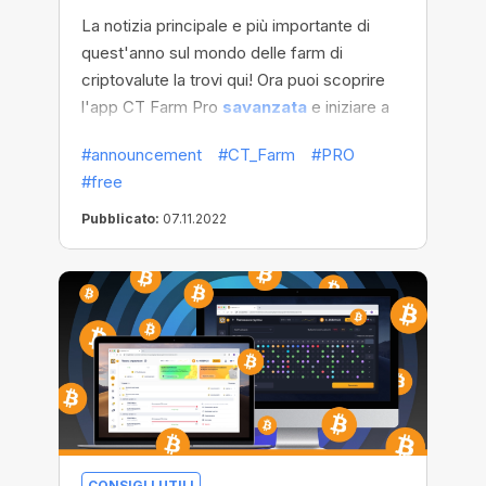
La notizia principale e più importante di
quest'anno sul mondo delle farm di
criptovalute la trovi qui! Ora puoi scoprire
l'app CT Farm Pro
savanzata
e iniziare a
guadagnare BTC con la soluzione farm più
#announcement
#CT_Farm
#PRO
innovativa,
assolutamente gratis
!
#free
Pubblicato:
07.11.2022
CONSIGLI UTILI