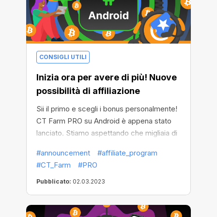
CONSIGLI UTILI
Inizia ora per avere di più! Nuove
possibilità di affiliazione
Sii il primo e scegli i bonus personalmente!
CT Farm PRO su Android è appena stato
lanciato. Stiamo aspettando che migliaia di
nuovi farmer entrino nella nostra cripto
#announcement
#affiliate_program
comunità e vogliamo che tu diventi la loro
#CT_Farm
#PRO
guida. In cambio, come al solito, otterrai un
bonus pari al 15% dei profitti delle persone
Pubblicato:
02.03.2023
che hai segnalato!