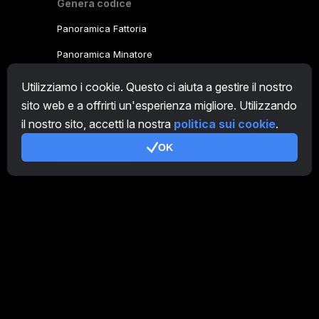
Genera codice
Panoramica Fattoria
Panoramica Minatore
CryptoTab
Utilizziamo i cookie. Questo ci aiuta a gestire il nostro
sito web e a offrirti un'esperienza migliore. Utilizzando
Programma Affiliato
il nostro sito, accetti la nostra
politica sui cookie
.
Addizionale
OK
Condizioni d'uso
Termini di utilizzo di Programma Affiliato
Politica della privacy
Gestione dei Cookie
Tutorial Demo
/
Real
I nostri prodotti