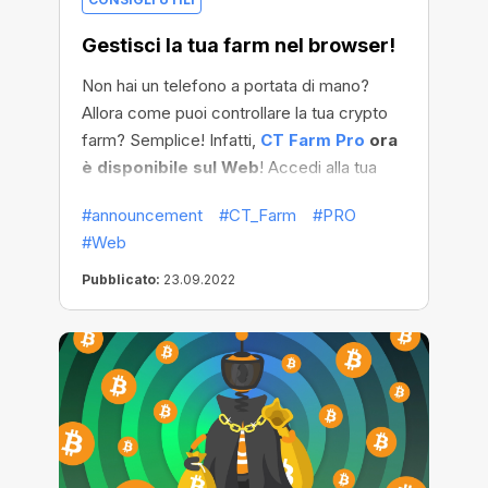
Gestisci la tua farm nel browser!
Non hai un telefono a portata di mano?
Allora come puoi controllare la tua crypto
farm? Semplice! Infatti,
CT Farm Pro
ora
è disponibile sul Web
! Accedi alla tua
farm e gestisci tutte le funzionalità di cui
#announcement
#CT_Farm
#PRO
hai bisogno: controlli, impostazioni,
#Web
modifiche agli orari - comodamente dal tuo
browser!
Pubblicato:
23.09.2022