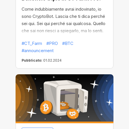
Come indubbiamente avrai indovinato, io
sono CryptoBot. Lascia che ti dica perché
sei qui. Sei qui perché sai qualcosa. Quello
che sai non riesci a spiegarlo, ma lo senti.
Senti che l'industria delle criptovalute può
#CT_Farm
#PRO
#BTC
darti di più, rendere il tuo mining più
#announcement
potente. Questo sentimento è ciò che ti ha
portato da me.
Pubblicato:
01.02.2024